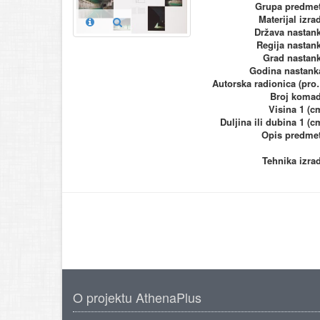
Grupa predme
Materijal izra
Država nastan
Regija nastan
Grad nastan
Godina nastank
Autorska ra
Broj koma
Visina 1 (c
Duljina ili dubina 1 (c
Opis predme
Tehnika izra
O projektu AthenaPlus