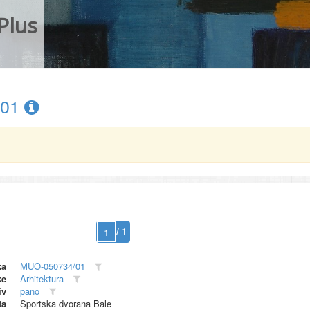
Plus
/01
/ 1
ka
MUO-050734/01
ke
Arhitektura
iv
pano
ta
Sportska dvorana Bale