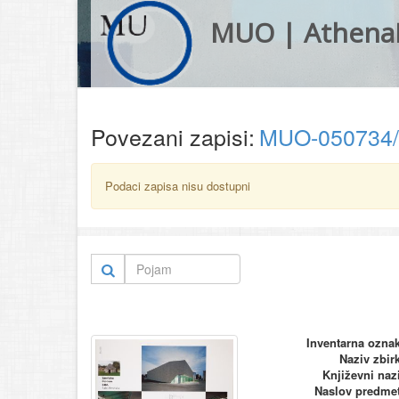
MUO | Athena
Povezani zapisi:
MUO-050734
Podaci zapisa nisu dostupni
Inventarna ozna
Naziv zbir
Književni naz
Naslov predme