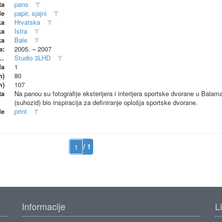
ta
pano
de
papir, sjajni
ka
Hrvatska
ka
Istra
ka
Bale
a:
2005. – 2007
dionica (proizvođač)
Studio 3LHD
da
1
m)
80
m)
107
ta
Na panou su fotografije eksterijera i interijera sportske dvorane u Balama, 
(suhozid) bio inspiracija za definiranje oplošja sportske dvorane.
de
print
/ 1
Informacije
L