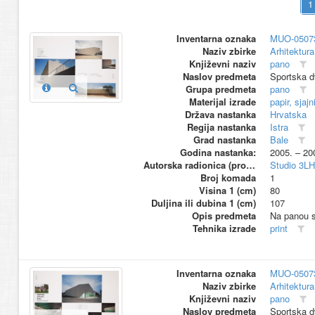
Inventarna oznaka
MUO-0507
Naziv zbirke
Arhitektura
Književni naziv
pano
Naslov predmeta
Sportska d
Grupa predmeta
pano
Materijal izrade
papir, sjajn
Država nastanka
Hrvatska
Regija nastanka
Istra
Grad nastanka
Bale
Godina nastanka:
2005. – 20
Autorska radionica (proizvođač)
Studio 3L
Broj komada
1
Visina 1 (cm)
80
Duljina ili dubina 1 (cm)
107
Opis predmeta
Na panou su
Tehnika izrade
print
Inventarna oznaka
MUO-0507
Naziv zbirke
Arhitektura
Književni naziv
pano
Naslov predmeta
Sportska d