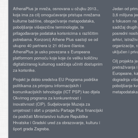
AthenaPlus je mreža, osnovana u ožujku 2013.,
Jedan od prima
koja ima za cilj omogućavanje pristupa mrežama
3,6 milijuna j
kulturne baštine, obogaćivanje metapodataka,
s fokusom na s
poboljšanje višejezične terminologije, te
sadržaj drugih 
prilagođavanje podataka korisnicima s različitim
posredni nosite
potrebama. Konzorcij Athene Plus sastoji se od
arhivi, istraži
ukupno 40 partnera iz 21 države članice.
organizacije, 
AthenaPlus je usko povezana s Europeana
uključen i priv
platformom pomoću koje koje će veliku količinu
Cilj projekta 
digitaliziranog kulturnog sadržaja učiniti dostupnim
pretraživanja 
za korisnike.
Europeane, kao
Projekt je dobio sredstva EU Programa podrške
dogradnja više
politikama za primjenu informacijskih i
poboljšanje kv
komunikacijskih tehnologije (ICT PSP) kao dijela
metapodataka
Okvirnog programa za konkurentnost i
inovativnost (CIP). Sudjelovanje Muzeja za
umjetnost i obrt u projektu Partage Plus financijski
će podržati Ministarstvo kulture Republike
Hrvatske i Gradski ured za obrazovanje, kulturu i
šport grada Zagreba.