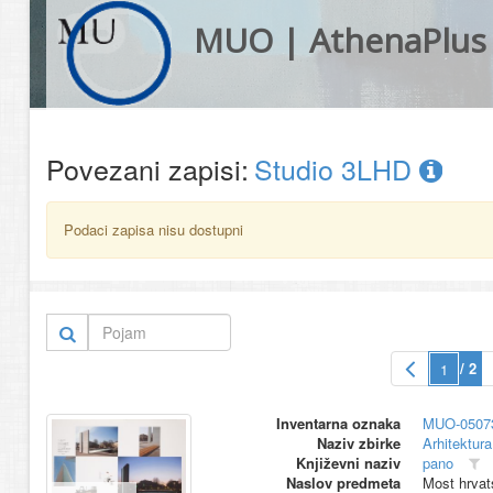
MUO | AthenaPlus
Povezani zapisi:
Studio 3LHD
Podaci zapisa nisu dostupni
/ 2
Inventarna oznaka
MUO-0507
Naziv zbirke
Arhitektura
Književni naziv
pano
Naslov predmeta
Most hrvats