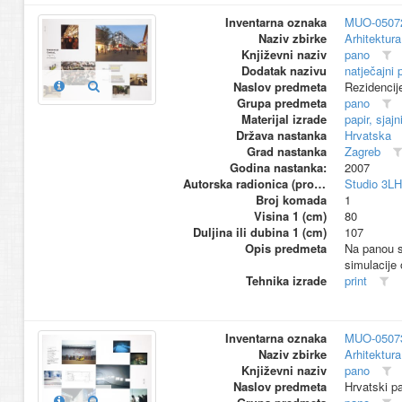
Inventarna oznaka
MUO-0507
Naziv zbirke
Arhitektura
Književni naziv
pano
Dodatak nazivu
natječajni 
Naslov predmeta
Rezidencij
Grupa predmeta
pano
Materijal izrade
papir, sjajn
Država nastanka
Hrvatska
Grad nastanka
Zagreb
Godina nastanka:
2007
Autorska radionica (proizvođač)
Studio 3L
Broj komada
1
Visina 1 (cm)
80
Duljina ili dubina 1 (cm)
107
Opis predmeta
Na panou su
simulacije 
Tehnika izrade
print
Inventarna oznaka
MUO-0507
Naziv zbirke
Arhitektura
Književni naziv
pano
Naslov predmeta
Hrvatski p