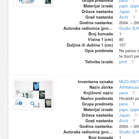
Grupa predmeta
pano
Materijal izrade
papir, sjajn
Država nastanka
Japan
Grad nastanka
Aichi
Godina nastanka:
2004. – 20
Autorska radionica (proizvođač)
Studio 3L
Broj komada
1
Visina 1 (cm)
80
Duljina ili dubina 1 (cm)
107
Opis predmeta
Na panou su
te tlocrt pa
Tehnika izrade
print
Inventarna oznaka
MUO-0507
Naziv zbirke
Arhitektura
Književni naziv
pano
Naslov predmeta
Hrvatski p
Grupa predmeta
pano
Materijal izrade
papir, sjajn
Država nastanka
Japan
Grad nastanka
Aichi
Godina nastanka:
2004. – 20
Autorska radionica (proizvođač)
Studio 3L
Broj komada
1