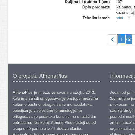
Duljina ili dubina 1 (cm)
107
Opis predmeta
Na panou su
kažuna, čij
Tehnika izrade
print
/ 2
O projektu AthenaPlus
Informacij
AthenaPlus je mreža, osnovana u ožujku 2013.,
Jedan od prima
koja ima za cilj omogućavanje pristupa mrežama
3,6 milijuna j
kulturne baštine, obogaćivanje metapodataka,
s fokusom na s
poboljšanje višejezične terminologije, te
sadržaj drugih 
prilagođavanje podataka korisnicima s različitim
posredni nosite
potrebama. Konzorcij Athene Plus sastoji se od
arhivi, istraži
ukupno 40 partnera iz 21 države članice.
organizacije, 
AthenaPlus je usko povezana s Europeana
uključen i priv