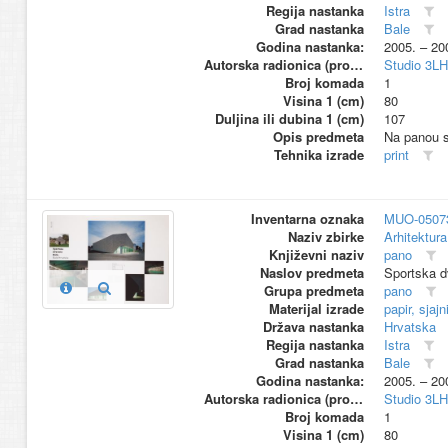
Regija nastanka
Istra
Grad nastanka
Bale
Godina nastanka:
2005. – 20
Autorska radionica (proizvođač)
Studio 3L
Broj komada
1
Visina 1 (cm)
80
Duljina ili dubina 1 (cm)
107
Opis predmeta
Na panou su
Tehnika izrade
print
Inventarna oznaka
MUO-0507
Naziv zbirke
Arhitektura
Književni naziv
pano
Naslov predmeta
Sportska d
Grupa predmeta
pano
Materijal izrade
papir, sjajn
Država nastanka
Hrvatska
Regija nastanka
Istra
Grad nastanka
Bale
Godina nastanka:
2005. – 20
Autorska radionica (proizvođač)
Studio 3L
Broj komada
1
Visina 1 (cm)
80