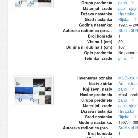
Grupa predmeta
pano
Materijal izrade
papir, sjajn
Država nastanka
Hrvatska
Grad nastanka
Rijeka
Godina nastanka:
1997. – 20
Autorska radionica (proizvođač)
Studio 3L
Broj komada
1
Visina 1 (cm)
80
Duljina ili dubina 1 (cm)
107
Opis predmeta
Na panou su
Tehnika izrade
print
Inventarna oznaka
MUO-0507
Naziv zbirke
Arhitektura
Književni naziv
pano
Naslov predmeta
Most hrvats
Grupa predmeta
pano
Materijal izrade
papir, sjajn
Država nastanka
Hrvatska
Grad nastanka
Rijeka
Godina nastanka:
1997. – 20
Autorska radionica (proizvođač)
Studio 3L
Broj komada
1