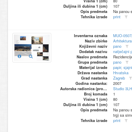
Visina 1 (cm)
80
Duljina ili dubina 1 (cm)
107
Opis predmeta
Na panou su
Tehnika izrade
print
Inventarna oznaka
MUO-0507
Naziv zbirke
Arhitektura
Književni naziv
pano
Dodatak nazivu
natječajni 
Naslov predmeta
Rezidencij
Grupa predmeta
pano
Materijal izrade
papir, sjajn
Država nastanka
Hrvatska
Grad nastanka
Zagreb
Godina nastanka:
2007
Autorska radionica (proizvođač)
Studio 3L
Broj komada
1
Visina 1 (cm)
80
Duljina ili dubina 1 (cm)
107
Opis predmeta
Na panou s
trg) sa sim
Tehnika izrade
print