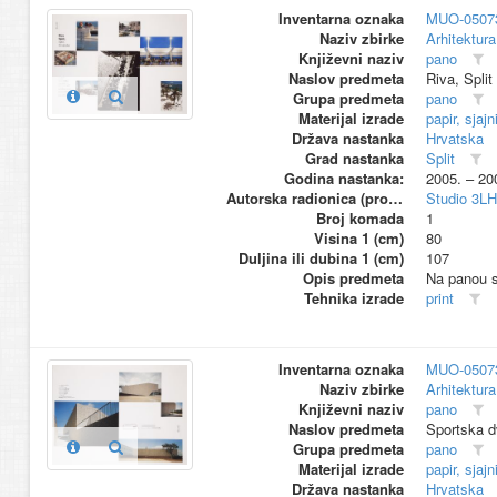
Inventarna oznaka
MUO-0507
Naziv zbirke
Arhitektura
Književni naziv
pano
Naslov predmeta
Riva, Split
Grupa predmeta
pano
Materijal izrade
papir, sjajn
Država nastanka
Hrvatska
Grad nastanka
Split
Godina nastanka:
2005. – 20
Autorska radionica (proizvođač)
Studio 3L
Broj komada
1
Visina 1 (cm)
80
Duljina ili dubina 1 (cm)
107
Opis predmeta
Na panou su
Tehnika izrade
print
Inventarna oznaka
MUO-0507
Naziv zbirke
Arhitektura
Književni naziv
pano
Naslov predmeta
Sportska d
Grupa predmeta
pano
Materijal izrade
papir, sjajn
Država nastanka
Hrvatska