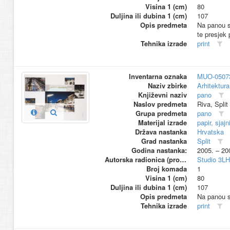
Visina 1 (cm)
80
Duljina ili dubina 1 (cm)
107
Opis predmeta
Na panou su
te presjek 
Tehnika izrade
print
Inventarna oznaka
MUO-0507
Naziv zbirke
Arhitektura
Književni naziv
pano
Naslov predmeta
Riva, Split
Grupa predmeta
pano
Materijal izrade
papir, sjajn
Država nastanka
Hrvatska
Grad nastanka
Split
Godina nastanka:
2005. – 20
Autorska radionica (proizvođač)
Studio 3L
Broj komada
1
Visina 1 (cm)
80
Duljina ili dubina 1 (cm)
107
Opis predmeta
Na panou su
Tehnika izrade
print