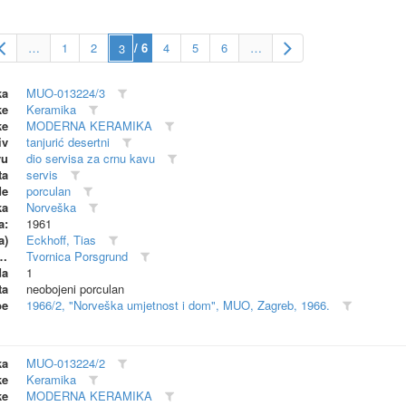
…
1
2
/ 6
4
5
6
…
ka
MUO-013224/3
ke
Keramika
ke
MODERNA KERAMIKA
iv
tanjurić desertni
vu
dio servisa za crnu kavu
ta
servis
de
porculan
ka
Norveška
a:
1961
a)
Eckhoff, Tias
dionica (proizvođač)
Tvornica Porsgrund
da
1
ta
neobojeni porculan
be
1966/2, "Norveška umjetnost i dom", MUO, Zagreb, 1966.
ka
MUO-013224/2
ke
Keramika
ke
MODERNA KERAMIKA