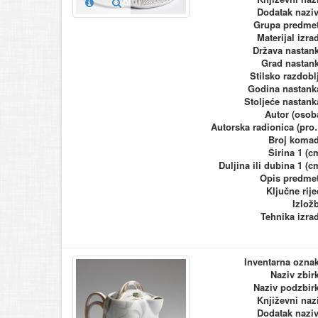
Dodatak nazi
Grupa predme
Materijal izra
Država nastan
Grad nastan
Stilsko razdobl
Godina nastank
Stoljeće nastank
Autor (osob
Autorska ra
Broj koma
Širina 1 (c
Duljina ili dubina 1 (c
Opis predme
Ključne rije
Izlož
Tehnika izra
Inventarna ozna
Naziv zbir
Naziv podzbir
Književni naz
Dodatak nazi