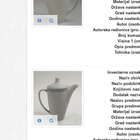
Materijal izra
Država nastan
Grad nastan
Godina nastank
Autor (osob
Autorska ra
Broj koma
Visina 1 (c
Opis predme
Tehnika izra
Inventarna ozna
Naziv zbir
Naziv podzbir
Književni naz
Dodatak nazi
Naslov predme
Grupa predme
Materijal izra
Država nastan
Grad nastan
Godina nastank
Autor (osob
Autorska ra