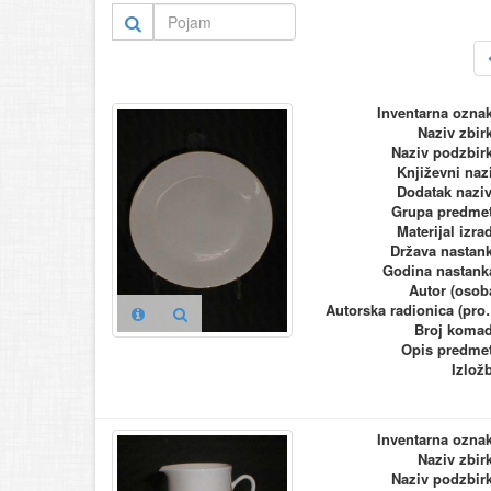
Inventarna ozna
Naziv zbir
Naziv podzbir
Književni naz
Dodatak nazi
Grupa predme
Materijal izra
Država nastan
Godina nastank
Autor (osob
Autorska ra
Broj koma
Opis predme
Izlož
Inventarna ozna
Naziv zbir
Naziv podzbir