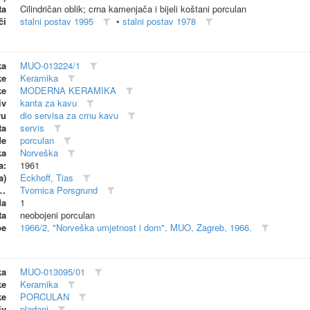
ta
Cilindričan oblik; crna kamenjača i bijeli koštani porculan
či
stalni postav 1995
•
stalni postav 1978
ka
MUO-013224/1
ke
Keramika
ke
MODERNA KERAMIKA
iv
kanta za kavu
vu
dio servisa za crnu kavu
ta
servis
de
porculan
ka
Norveška
a:
1961
a)
Eckhoff, Tias
dionica (proizvođač)
Tvornica Porsgrund
da
1
ta
neobojeni porculan
be
1966/2, "Norveška umjetnost i dom", MUO, Zagreb, 1966.
ka
MUO-013095/01
ke
Keramika
ke
PORCULAN
iv
pladanj