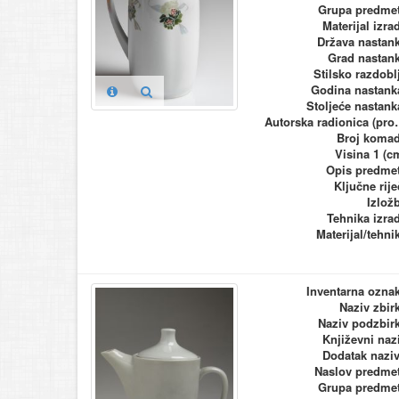
Grupa predme
Materijal izra
Država nastan
Grad nastan
Stilsko razdobl
Godina nastank
Stoljeće nastank
Autorska ra
Broj koma
Visina 1 (c
Opis predme
Ključne rije
Izlož
Tehnika izra
Materijal/tehni
Inventarna ozna
Naziv zbir
Naziv podzbir
Književni naz
Dodatak nazi
Naslov predme
Grupa predme