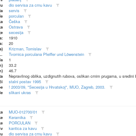
vu
dio servisa za crnu kavu
ta
servis
de
porculan
ka
Češka
ka
Ostrava
je
secesija
a:
1910
a:
20
a)
Krizman, Tomislav
dionica (proizvođač)
Tvornica porculana Pfeiffer und Löwenstein
da
1
m)
33.2
m)
46.7
ta
Nepravilnog oblika, uzdignutih rubova, oslikan crnim prugama, u sredini b
či
stalni postav 1995
be
! 2003/09, "Secesija u Hrvatskoj", MUO, Zagreb, 2003.
de
slikani ukras
ka
MUO-012700/01
ke
Keramika
ke
PORCULAN
iv
kantica za kavu
vu
dio servisa za crnu kavu