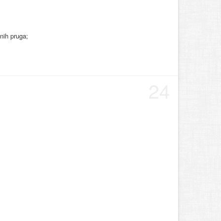
enih pruga;
24