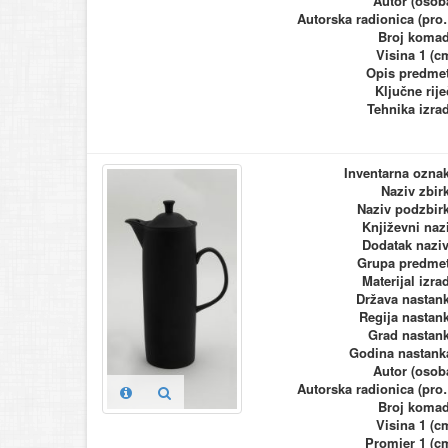
Autor (osob
Autorska ra
Broj koma
Visina 1 (c
Opis predme
Ključne rije
Tehnika izra
Inventarna ozna
Naziv zbir
Naziv podzbir
Književni naz
Dodatak nazi
Grupa predme
Materijal izra
Država nastan
Regija nastan
Grad nastan
Godina nastank
Autor (osob
Autorska ra
Broj koma
Visina 1 (c
Promjer 1 (c