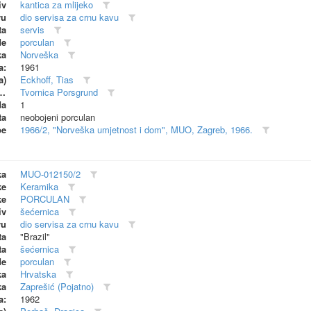
iv
kantica za mlijeko
vu
dio servisa za crnu kavu
ta
servis
de
porculan
ka
Norveška
a:
1961
a)
Eckhoff, Tias
dionica (proizvođač)
Tvornica Porsgrund
da
1
ta
neobojeni porculan
be
1966/2, "Norveška umjetnost i dom", MUO, Zagreb, 1966.
ka
MUO-012150/2
ke
Keramika
ke
PORCULAN
iv
šećernica
vu
dio servisa za crnu kavu
ta
"Brazil"
ta
šećernica
de
porculan
ka
Hrvatska
ka
Zaprešić (Pojatno)
a:
1962