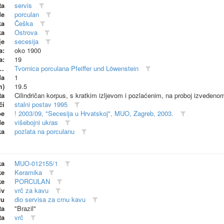
ta
servis
de
porculan
ka
Češka
ka
Ostrova
je
secesija
a:
oko 1900
a:
19
dionica (proizvođač)
Tvornica porculana Pfeiffer und Löwenstein
da
1
m)
19.5
ta
Cilindričan korpus, s kratkim izljevom i pozlaćenim, na proboj izvedeno
či
stalni postav 1995
be
! 2003/09, "Secesija u Hrvatskoj", MUO, Zagreb, 2003.
de
višebojni ukras
ka
pozlata na porculanu
ka
MUO-012155/1
ke
Keramika
ke
PORCULAN
iv
vrč za kavu
vu
dio servisa za crnu kavu
ta
"Brazil"
ta
vrč