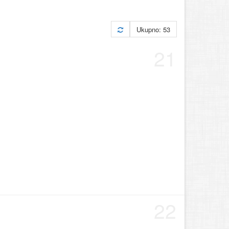
Ukupno: 53
21
22