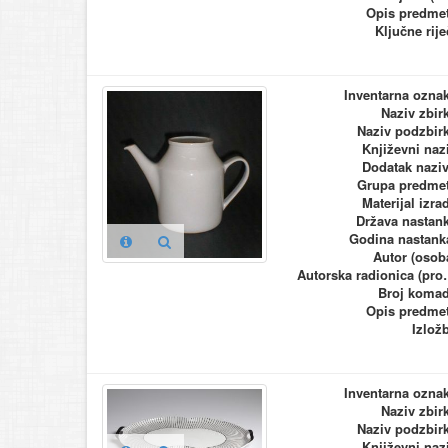
Opis predme
Ključne rije
Inventarna ozna
Naziv zbir
Naziv podzbir
Književni naz
Dodatak nazi
Grupa predme
Materijal izra
Država nastan
Godina nastank
Autor (osob
Autorska ra
Broj koma
Opis predme
Izlož
Inventarna ozna
Naziv zbir
Naziv podzbir
Književni naz