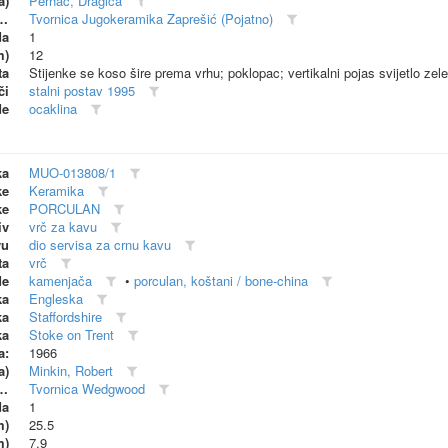
a)
Perhač, Dragica
dionica (proizvođač)
Tvornica Jugokeramika Zaprešić (Pojatno)
da
1
m)
12
ta
Stijenke se koso šire prema vrhu; poklopac; vertikalni pojas svijetlo zel
či
stalni postav 1995
de
ocaklina
ka
MUO-013808/1
ke
Keramika
ke
PORCULAN
iv
vrč za kavu
vu
dio servisa za crnu kavu
ta
vrč
de
kamenjača
•
porculan, koštani / bone-china
ka
Engleska
ka
Staffordshire
ka
Stoke on Trent
a:
1966
a)
Minkin, Robert
dionica (proizvođač)
Tvornica Wedgwood
da
1
m)
25.5
m)
7.9