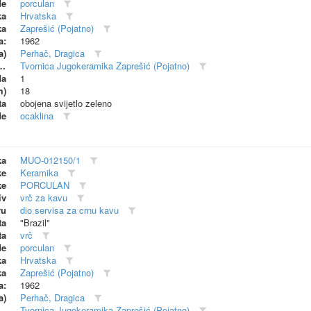
de
porculan
ka
Hrvatska
ka
Zaprešić (Pojatno)
a:
1962
a)
Perhač, Dragica
dionica (proizvođač)
Tvornica Jugokeramika Zaprešić (Pojatno)
da
1
m)
18
ta
obojena svijetlo zeleno
de
ocaklina
ka
MUO-012150/1
ke
Keramika
ke
PORCULAN
iv
vrč za kavu
vu
dio servisa za crnu kavu
ta
"Brazil"
ta
vrč
de
porculan
ka
Hrvatska
ka
Zaprešić (Pojatno)
a:
1962
a)
Perhač, Dragica
dionica (proizvođač)
Tvornica Jugokeramika Zaprešić (Pojatno)