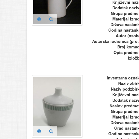
Književni naz
Dodatak nazi
Grupa predme
Materijal izra
Država nastan
Godina nastank
Autor (osob
Autorska ra
Broj koma
Opis predme
Izlož
Inventarna ozna
Naziv zbir
Naziv podzbir
Književni naz
Dodatak nazi
Naslov predme
Grupa predme
Materijal izra
Država nastan
Grad nastan
Godina nastank