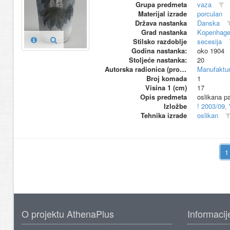
Grupa predmeta
vaza
Materijal izrade
porculan
Država nastanka
Danska
Grad nastanka
Kopenhag
Stilsko razdoblje
secesija
Godina nastanka:
oko 1904
Stoljeće nastanka:
20
Autorska radionica (proizvođač)
Manufaktu
Broj komada
1
Visina 1 (cm)
17
Opis predmeta
oslikana pa
Izložbe
! 2003/09,
Tehnika izrade
oslikan
O projektu AthenaPlus
Informacij