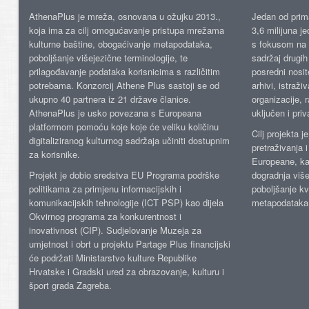
AthenaPlus je mreža, osnovana u ožujku 2013.,
Jedan od prima
koja ima za cilj omogućavanje pristupa mrežama
3,6 milijuna j
kulturne baštine, obogaćivanje metapodataka,
s fokusom na s
poboljšanje višejezične terminologije, te
sadržaj drugih 
prilagođavanje podataka korisnicima s različitim
posredni nosite
potrebama. Konzorcij Athene Plus sastoji se od
arhivi, istraži
ukupno 40 partnera iz 21 države članice.
organizacije, 
AthenaPlus je usko povezana s Europeana
uključen i priv
platformom pomoću koje koje će veliku količinu
Cilj projekta 
digitaliziranog kulturnog sadržaja učiniti dostupnim
pretraživanja 
za korisnike.
Europeane, kao
Projekt je dobio sredstva EU Programa podrške
dogradnja više
politikama za primjenu informacijskih i
poboljšanje kv
komunikacijskih tehnologije (ICT PSP) kao dijela
metapodataka
Okvirnog programa za konkurentnost i
inovativnost (CIP). Sudjelovanje Muzeja za
umjetnost i obrt u projektu Partage Plus financijski
će podržati Ministarstvo kulture Republike
Hrvatske i Gradski ured za obrazovanje, kulturu i
šport grada Zagreba.