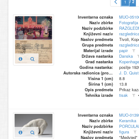
/ 2
Inventarna oznaka
MUO-0510
Naziv zbirke
Fotografija 
Naziv podzbirke
RAZGLED
Književni naziv
razglednic
Naslov predmeta
Tivoli, Ko
Grupa predmeta
razglednic
Materijal izrade
papir
Država nastanka
Danska
Grad nastanka
Kopenhag
Godina nastanka:
poslije 192
Autorska radionica (proizvođač)
J. D. Quis
Visina 1 (cm)
8.8
Širina 1 (cm)
13.8
Opis predmeta
Prikaz kaz
Tehnika izrade
tisak
Inventarna oznaka
MUO-0139
Naziv zbirke
Keramika
Naziv podzbirke
PORCULA
Književni naziv
figura
Naslov predmeta
"Medvjed"