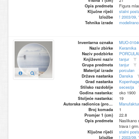
Visina 1 (cm)
21
Opis predmeta
Figura mlad
Ključne riječi
stalni pos
Izložbe
! 2003/09,
Tehnika izrade
modelirano
Inventarna oznaka
MUO-0104
Naziv zbirke
Keramika
Naziv podzbirke
PORCULA
Književni naziv
tanjur
Grupa predmeta
tanjur
Materijal izrade
porculan
Država nastanka
Danska
Grad nastanka
Kopenhag
Stilsko razdoblje
secesija
Godina nastanka:
oko 1900
Stoljeće nastanka:
19
Autorska radionica (proizvođač)
Manufaktu
Broj komada
1
Promjer 1 (cm)
22.8
Opis predmeta
Naslikano m
trava i grm
Ključne riječi
stalni pos
Izložbe
! 2003/09,