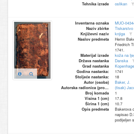
Tehnika izrade
oslikan
Inventarna oznaka
MUO-0434
Naziv zbirke
Tiskarstvo 
Književni naziv
knjiga
Naslov predmeta
Hernn Bake
Friedrich 
1741.
Materijal izrade
koža na lj
Država nastanka
Danska
Grad nastanka
Kopenhag
Godina nastanka:
1741
Stoljeće nastanka:
18
Autor (osoba)
Baker, J.
Autorska radionica (proizvođač)
(tisak) Ja
Broj komada
1
Visina 1 (cm)
17.8
Širina 1 (cm)
10.7
Opis predmeta
Bakerova cj
napisao D.
podijeljen 