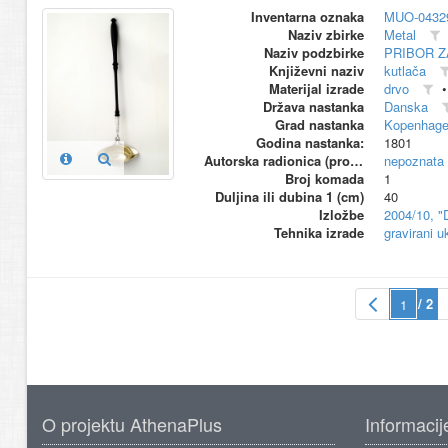
Inventarna oznaka
MUO-0432
Naziv zbirke
Metal
Naziv podzbirke
PRIBOR Z
Književni naziv
kutlača
Materijal izrade
drvo
Država nastanka
Danska
Grad nastanka
Kopenhag
Godina nastanka:
1801
Autorska radionica (proizvođač)
nepoznata
Broj komada
1
Duljina ili dubina 1 (cm)
40
Izložbe
2004/10, "
Tehnika izrade
gravirani u
/ 2
O projektu AthenaPlus
Informacij