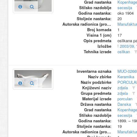
Grad nastanka
Kopenhag
Stilsko razdoblje
secesija
Godina nastanka:
oko 1904
Stoljeće nastanka:
20
Autorska radionica (proizvođač)
Manufaktu
Broj komada
1
Visina 1 (cm)
17
Opis predmeta
oslikana pa
Izložbe
! 2003/09,
Tehnika izrade
oslikan
Inventarna oznaka
MUO-0266
Naziv zbirke
Keramika
Naziv podzbirke
PORCULA
Književni naziv
zdjela
Grupa predmeta
zdjela
Materijal izrade
porculan
Država nastanka
Danska
Grad nastanka
Kopenhag
Stilsko razdoblje
secesija
Godina nastanka:
1899. – 19
Stoljeće nastanka:
19
Autorska radionica (proizvođač)
Manufaktu