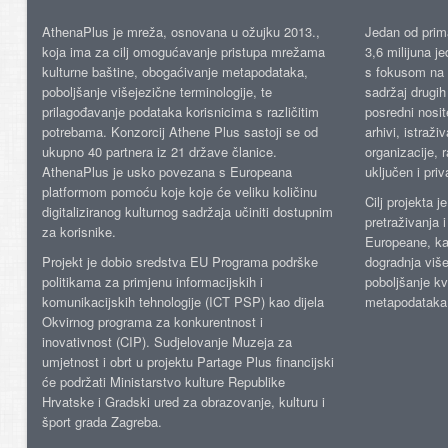
AthenaPlus je mreža, osnovana u ožujku 2013.,
Jedan od prima
koja ima za cilj omogućavanje pristupa mrežama
3,6 milijuna j
kulturne baštine, obogaćivanje metapodataka,
s fokusom na s
poboljšanje višejezične terminologije, te
sadržaj drugih 
prilagođavanje podataka korisnicima s različitim
posredni nosite
potrebama. Konzorcij Athene Plus sastoji se od
arhivi, istraži
ukupno 40 partnera iz 21 države članice.
organizacije, 
AthenaPlus je usko povezana s Europeana
uključen i priv
platformom pomoću koje koje će veliku količinu
Cilj projekta 
digitaliziranog kulturnog sadržaja učiniti dostupnim
pretraživanja 
za korisnike.
Europeane, kao
Projekt je dobio sredstva EU Programa podrške
dogradnja više
politikama za primjenu informacijskih i
poboljšanje kv
komunikacijskih tehnologije (ICT PSP) kao dijela
metapodataka
Okvirnog programa za konkurentnost i
inovativnost (CIP). Sudjelovanje Muzeja za
umjetnost i obrt u projektu Partage Plus financijski
će podržati Ministarstvo kulture Republike
Hrvatske i Gradski ured za obrazovanje, kulturu i
šport grada Zagreba.