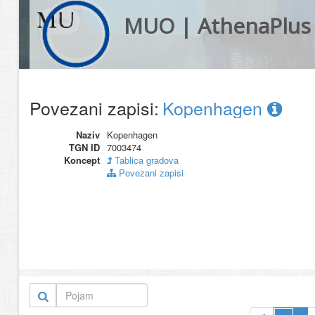
MUO | AthenaPlus
Povezani zapisi:
Kopenhagen
Naziv
Kopenhagen
TGN ID
7003474
Koncept
Tablica gradova
Povezani zapisi