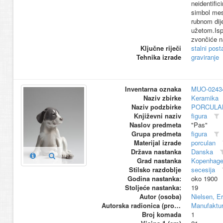
neidentifi
simbol mes
rubnom dije
užetom.Isp
zvončiće n
Ključne riječi
stalni pos
Tehnika izrade
graviranje
Inventarna oznaka
MUO-0243
Naziv zbirke
Keramika
Naziv podzbirke
PORCULA
Književni naziv
figura
Naslov predmeta
"Pas"
Grupa predmeta
figura
Materijal izrade
porculan
Država nastanka
Danska
Grad nastanka
Kopenhag
Stilsko razdoblje
secesija
Godina nastanka:
oko 1900
Stoljeće nastanka:
19
Autor (osoba)
Nielsen, Er
Autorska radionica (proizvođač)
Manufaktu
Broj komada
1