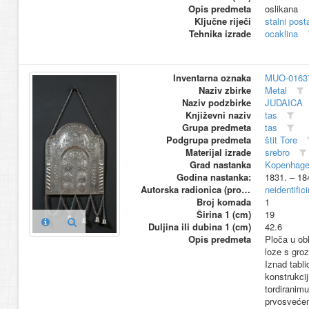
Opis predmeta
oslikana
Ključne riječi
stalni pos
Tehnika izrade
ocaklina
Inventarna oznaka
MUO-0163
Naziv zbirke
Metal
Naziv podzbirke
JUDAICA
Književni naziv
tas
Grupa predmeta
tas
Podgrupa predmeta
štit Tore
Materijal izrade
srebro
Grad nastanka
Kopenhag
Godina nastanka:
1831. – 18
Autorska radionica (proizvođač)
neidentific
Broj komada
1
Širina 1 (cm)
19
Duljina ili dubina 1 (cm)
42.6
Opis predmeta
Ploča u obl
loze s gro
Iznad tabli
konstrukci
tordiranim
prvosvećen