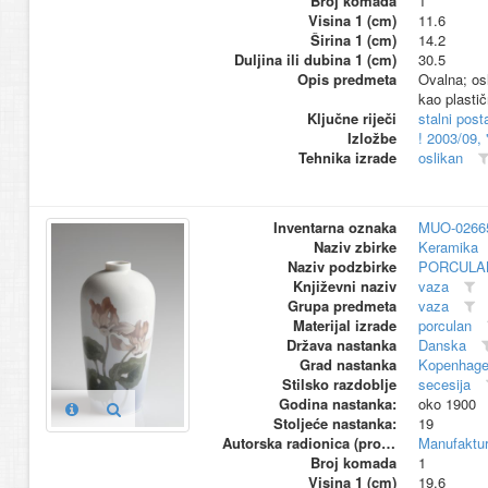
Broj komada
1
Visina 1 (cm)
11.6
Širina 1 (cm)
14.2
Duljina ili dubina 1 (cm)
30.5
Opis predmeta
Ovalna; osl
kao plastičn
Ključne riječi
stalni pos
Izložbe
! 2003/09,
Tehnika izrade
oslikan
Inventarna oznaka
MUO-0266
Naziv zbirke
Keramika
Naziv podzbirke
PORCULA
Književni naziv
vaza
Grupa predmeta
vaza
Materijal izrade
porculan
Država nastanka
Danska
Grad nastanka
Kopenhag
Stilsko razdoblje
secesija
Godina nastanka:
oko 1900
Stoljeće nastanka:
19
Autorska radionica (proizvođač)
Manufaktu
Broj komada
1
Visina 1 (cm)
19.6