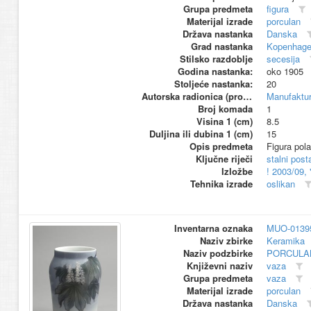
Grupa predmeta
figura
Materijal izrade
porculan
Država nastanka
Danska
Grad nastanka
Kopenhag
Stilsko razdoblje
secesija
Godina nastanka:
oko 1905
Stoljeće nastanka:
20
Autorska radionica (proizvođač)
Manufaktu
Broj komada
1
Visina 1 (cm)
8.5
Duljina ili dubina 1 (cm)
15
Opis predmeta
Figura pol
Ključne riječi
stalni pos
Izložbe
! 2003/09,
Tehnika izrade
oslikan
Inventarna oznaka
MUO-0139
Naziv zbirke
Keramika
Naziv podzbirke
PORCULA
Književni naziv
vaza
Grupa predmeta
vaza
Materijal izrade
porculan
Država nastanka
Danska