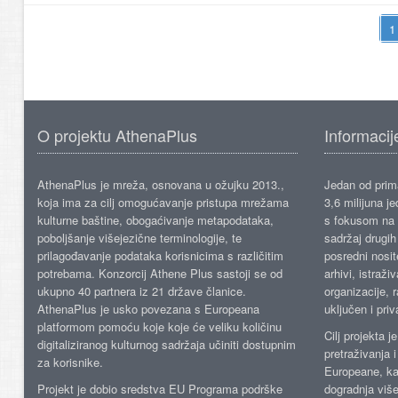
O projektu AthenaPlus
Informacij
AthenaPlus je mreža, osnovana u ožujku 2013.,
Jedan od prima
koja ima za cilj omogućavanje pristupa mrežama
3,6 milijuna j
kulturne baštine, obogaćivanje metapodataka,
s fokusom na s
poboljšanje višejezične terminologije, te
sadržaj drugih 
prilagođavanje podataka korisnicima s različitim
posredni nosite
potrebama. Konzorcij Athene Plus sastoji se od
arhivi, istraži
ukupno 40 partnera iz 21 države članice.
organizacije, 
AthenaPlus je usko povezana s Europeana
uključen i priv
platformom pomoću koje koje će veliku količinu
Cilj projekta 
digitaliziranog kulturnog sadržaja učiniti dostupnim
pretraživanja 
za korisnike.
Europeane, kao
Projekt je dobio sredstva EU Programa podrške
dogradnja više