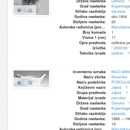
Država nastanka
Danska
Grad nastanka
Kopenhag
Stilsko razdoblje
secesija
Godina nastanka:
oko 1904
Stoljeće nastanka:
20
Autorska radionica (proizvođač)
Manufaktu
Broj komada
1
Visina 1 (cm)
17
Opis predmeta
oslikana pa
Izložbe
! 2003/09,
Tehnika izrade
oslikan
Inventarna oznaka
MUO-0266
Naziv zbirke
Keramika
Naziv podzbirke
PORCULA
Književni naziv
zdjela
Grupa predmeta
zdjela
Materijal izrade
porculan
Država nastanka
Danska
Grad nastanka
Kopenhag
Stilsko razdoblje
secesija
Godina nastanka:
1899. – 19
Stoljeće nastanka:
19
Autorska radionica (proizvođač)
Manufaktu