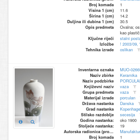
Broj komada
1
Visina 1 (cm)
11.6
Širina 1 (cm)
14.2
Duljina ili dubina 1 (cm)
30.5
Opis predmeta
Ovalna; osl
kao plastičn
Ključne riječi
stalni pos
Izložbe
! 2003/09,
Tehnika izrade
oslikan
Inventarna oznaka
MUO-0266
Naziv zbirke
Keramika
Naziv podzbirke
PORCULA
Književni naziv
vaza
Grupa predmeta
vaza
Materijal izrade
porculan
Država nastanka
Danska
Grad nastanka
Kopenhag
Stilsko razdoblje
secesija
Godina nastanka:
oko 1900
Stoljeće nastanka:
19
Autorska radionica (proizvođač)
Manufaktu
Broj komada
1