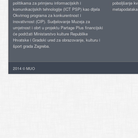
politikama za primjenu informacijskih i
poboljšanje kv
komunikacijskih tehnologije (ICT PSP) kao dijela
metapodataka
Okvirnog programa za konkurentnost i
inovativnost (CIP). Sudjelovanje Muzeja za
umjetnost i obrt u projektu Partage Plus financijski
će podržati Ministarstvo kulture Republike
Hrvatske i Gradski ured za obrazovanje, kulturu i
šport grada Zagreba.
2014 © MUO