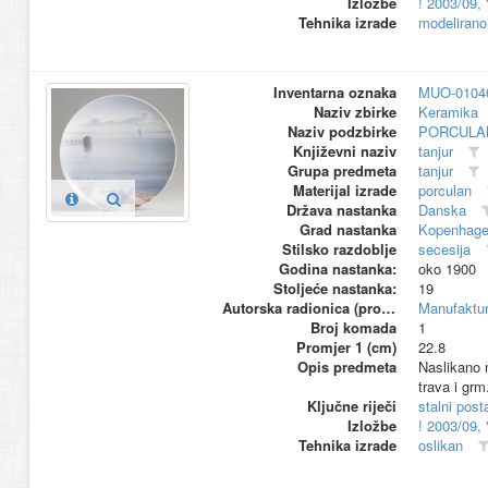
Izložbe
! 2003/09,
Tehnika izrade
modelirano
Inventarna oznaka
MUO-0104
Naziv zbirke
Keramika
Naziv podzbirke
PORCULA
Književni naziv
tanjur
Grupa predmeta
tanjur
Materijal izrade
porculan
Država nastanka
Danska
Grad nastanka
Kopenhag
Stilsko razdoblje
secesija
Godina nastanka:
oko 1900
Stoljeće nastanka:
19
Autorska radionica (proizvođač)
Manufaktu
Broj komada
1
Promjer 1 (cm)
22.8
Opis predmeta
Naslikano m
trava i grm
Ključne riječi
stalni pos
Izložbe
! 2003/09,
Tehnika izrade
oslikan