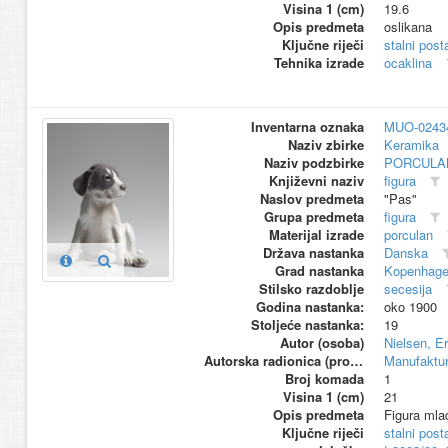
Visina 1 (cm)
19.6
Opis predmeta
oslikana
Ključne riječi
stalni pos
Tehnika izrade
ocaklina
Inventarna oznaka
MUO-0243
Naziv zbirke
Keramika
Naziv podzbirke
PORCULA
Književni naziv
figura
Naslov predmeta
"Pas"
Grupa predmeta
figura
Materijal izrade
porculan
Država nastanka
Danska
Grad nastanka
Kopenhag
Stilsko razdoblje
secesija
Godina nastanka:
oko 1900
Stoljeće nastanka:
19
Autor (osoba)
Nielsen, Er
Autorska radionica (proizvođač)
Manufaktu
Broj komada
1
Visina 1 (cm)
21
Opis predmeta
Figura mlad
Ključne riječi
stalni pos