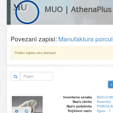
MUO | AthenaPlus
Povezani zapisi:
Manufaktura porc
Podaci zapisa nisu dostupni
Inventarna oznaka
MUO-0139
Naziv zbirke
Keramika
Naziv podzbirke
PORCULA
Književni naziv
figura