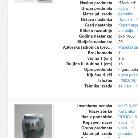
Naslov predmeta
"Medvjed"
Grupa predmeta
figura
Materijal izrade
porculan
Država nastanka
Danska
Grad nastanka
Kopenhag
Stilsko razdoblje
secesija
Godina nastanka:
oko 1905
Stoljeće nastanka:
20
Autorska radionica (proizvođač)
Manufaktu
Broj komada
1
Visina 1 (cm)
8.5
Duljina ili dubina 1 (cm)
15
Opis predmeta
Figura pol
Ključne riječi
stalni pos
Izložbe
! 2003/09,
Tehnika izrade
oslikan
Inventarna oznaka
MUO-0139
Naziv zbirke
Keramika
Naziv podzbirke
PORCULA
Književni naziv
vaza
Grupa predmeta
vaza
Materijal izrade
porculan