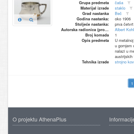
Grupa predmeta
čaša
Materijal izrade
staklo
Grad nastanka
Beč
Godina nastanka:
oko 1906
Stoljeće nastanka:
prva četvrt
Autorska radionica (proizvođač)
Albert Kohl
Broj komada
1
Opis predmeta
U metalnoj 
u gornjem 
nalazi u me
austrijskih
Tehnika izrade
strojno ko
O projektu AthenaPlus
Informacij