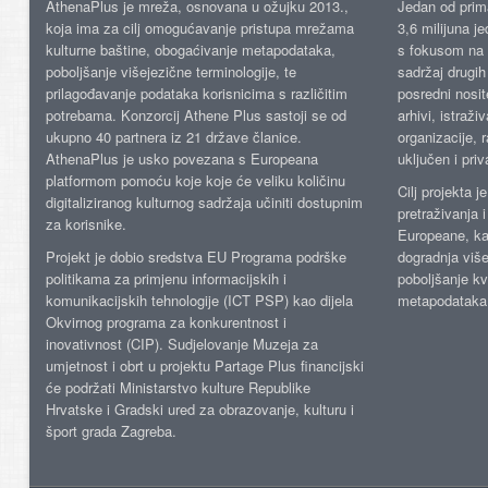
AthenaPlus je mreža, osnovana u ožujku 2013.,
Jedan od prima
koja ima za cilj omogućavanje pristupa mrežama
3,6 milijuna j
kulturne baštine, obogaćivanje metapodataka,
s fokusom na s
poboljšanje višejezične terminologije, te
sadržaj drugih 
prilagođavanje podataka korisnicima s različitim
posredni nosite
potrebama. Konzorcij Athene Plus sastoji se od
arhivi, istraži
ukupno 40 partnera iz 21 države članice.
organizacije, 
AthenaPlus je usko povezana s Europeana
uključen i priv
platformom pomoću koje koje će veliku količinu
Cilj projekta 
digitaliziranog kulturnog sadržaja učiniti dostupnim
pretraživanja 
za korisnike.
Europeane, kao
Projekt je dobio sredstva EU Programa podrške
dogradnja više
politikama za primjenu informacijskih i
poboljšanje kv
komunikacijskih tehnologije (ICT PSP) kao dijela
metapodataka
Okvirnog programa za konkurentnost i
inovativnost (CIP). Sudjelovanje Muzeja za
umjetnost i obrt u projektu Partage Plus financijski
će podržati Ministarstvo kulture Republike
Hrvatske i Gradski ured za obrazovanje, kulturu i
šport grada Zagreba.