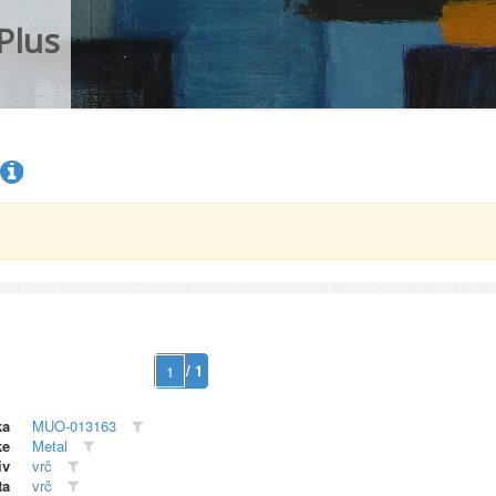
Plus
/ 1
ka
MUO-013163
ke
Metal
iv
vrč
ta
vrč