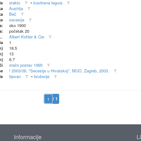
de
staklo
•
kositrena legura
ka
Austrija
ka
Beč
je
secesija
a:
oko 1900
a:
početak 20
dionica (proizvođač)
Albert Kohler & Cie
da
1
m)
18.5
m)
13
m)
6.7
či
stalni postav 1995
be
! 2003/09, "Secesija u Hrvatskoj", MUO, Zagreb, 2003.
de
lijevan
•
brušenje
/ 1
Informacije
L