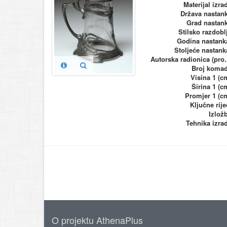
Materijal izra
Država nastan
Grad nastan
Stilsko razdobl
Godina nastank
Stoljeće nastank
Autorska ra
Broj koma
Visina 1 (c
Širina 1 (c
Promjer 1 (c
Ključne rije
Izlož
Tehnika izra
O projektu AthenaPlus