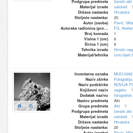
Podgrupa predmeta
ženski akt
Materijal izrade
celuloid
Država nastanka
Hrvatska
Stoljeće nastanka:
20
Autor (osoba)
Pavić, Mil
Autorska radionica (proizvođač)
FG. Atelier
Broj komada
1
Visina 1 (cm)
6
Širina 1 (cm)
6
Tehnika izrade
filmski neg
Materijal/tehnika
crno bijeli 
Inventarna oznaka
MUO-0393
Naziv zbirke
Fotografija 
Naziv podzbirke
NOVIJA F
Književni naziv
negativ
Dodatak nazivu
fotografski
Naslov predmeta
Akt
Grupa predmeta
Akt
Podgrupa predmeta
ženski akt
Materijal izrade
celuloid
Država nastanka
Hrvatska
Stoljeće nastanka:
20
Autor (osoba)
Pavić, Mil