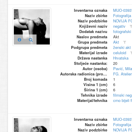
Inventarna oznaka
MUO-0393
Naziv zbirke
Fotografija 
Naziv podzbirke
NOVIJA F
Književni naziv
negativ
Dodatak nazivu
fotografski
Naslov predmeta
Akt
Grupa predmeta
Akt
Podgrupa predmeta
ženski akt
Materijal izrade
celuloid
Država nastanka
Hrvatska
Stoljeće nastanka:
20
Autor (osoba)
Pavić, Mil
Autorska radionica (proizvođač)
FG. Atelier
Broj komada
1
Visina 1 (cm)
6
Širina 1 (cm)
6
Tehnika izrade
filmski neg
Materijal/tehnika
crno bijeli 
Inventarna oznaka
MUO-0393
Naziv zbirke
Fotografija 
Naziv podzbirke
NOVIJA F