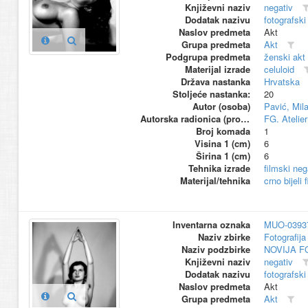
Književni naziv
negativ
Dodatak nazivu
fotografski
Naslov predmeta
Akt
Grupa predmeta
Akt
Podgrupa predmeta
ženski akt
Materijal izrade
celuloid
Država nastanka
Hrvatska
Stoljeće nastanka:
20
Autor (osoba)
Pavić, Mil
Autorska radionica (proizvođač)
FG. Atelier
Broj komada
1
Visina 1 (cm)
6
Širina 1 (cm)
6
Tehnika izrade
filmski neg
Materijal/tehnika
crno bijeli 
Inventarna oznaka
MUO-0393
Naziv zbirke
Fotografija 
Naziv podzbirke
NOVIJA F
Književni naziv
negativ
Dodatak nazivu
fotografski
Naslov predmeta
Akt
Grupa predmeta
Akt