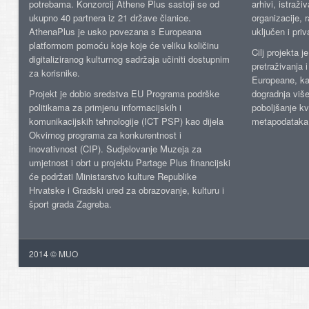
potrebama. Konzorcij Athene Plus sastoji se od
arhivi, istraži
ukupno 40 partnera iz 21 države članice.
organizacije, 
AthenaPlus je usko povezana s Europeana
uključen i priv
platformom pomoću koje koje će veliku količinu
Cilj projekta 
digitaliziranog kulturnog sadržaja učiniti dostupnim
pretraživanja 
za korisnike.
Europeane, kao
Projekt je dobio sredstva EU Programa podrške
dogradnja više
politikama za primjenu informacijskih i
poboljšanje kv
komunikacijskih tehnologije (ICT PSP) kao dijela
metapodataka
Okvirnog programa za konkurentnost i
inovativnost (CIP). Sudjelovanje Muzeja za
umjetnost i obrt u projektu Partage Plus financijski
će podržati Ministarstvo kulture Republike
Hrvatske i Gradski ured za obrazovanje, kulturu i
šport grada Zagreba.
2014 © MUO