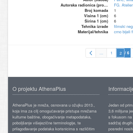
Autorska radionica (proizvođač)
FG. Atelier
Broj komada
1
Visina 1 (cm)
6
Širina 1 (cm)
6
Tehnika izrade
filmski neg
Materijal/tehnika
crno bijeli 
…
1
/ 6
O projektu AthenaPlus
Informacij
AthenaPlus je mreža, osnovana u ožujku 2013.,
Jedan od prima
koja ima za cilj omogućavanje pristupa mrežama
3,6 milijuna j
kulturne baštine, obogaćivanje metapodataka,
s fokusom na s
poboljšanje višejezične terminologije, te
sadržaj drugih 
prilagođavanje podataka korisnicima s različitim
posredni nosite