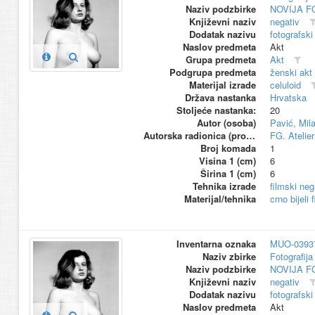
Naziv podzbirke
NOVIJA F
Književni naziv
negativ
Dodatak nazivu
fotografski
Naslov predmeta
Akt
Grupa predmeta
Akt
Podgrupa predmeta
ženski akt
Materijal izrade
celuloid
Država nastanka
Hrvatska
Stoljeće nastanka:
20
Autor (osoba)
Pavić, Mil
Autorska radionica (proizvođač)
FG. Atelier
Broj komada
1
Visina 1 (cm)
6
Širina 1 (cm)
6
Tehnika izrade
filmski neg
Materijal/tehnika
crno bijeli 
Inventarna oznaka
MUO-0393
Naziv zbirke
Fotografija 
Naziv podzbirke
NOVIJA F
Književni naziv
negativ
Dodatak nazivu
fotografski
Naslov predmeta
Akt