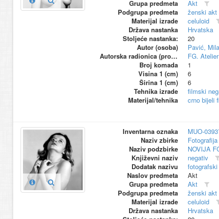
Grupa predmeta
Akt
Podgrupa predmeta
ženski akt
Materijal izrade
celuloid
Država nastanka
Hrvatska
Stoljeće nastanka:
20
Autor (osoba)
Pavić, Mil
Autorska radionica (proizvođač)
FG. Atelier
Broj komada
1
Visina 1 (cm)
6
Širina 1 (cm)
6
Tehnika izrade
filmski neg
Materijal/tehnika
crno bijeli 
Inventarna oznaka
MUO-0393
Naziv zbirke
Fotografija 
Naziv podzbirke
NOVIJA F
Književni naziv
negativ
Dodatak nazivu
fotografski
Naslov predmeta
Akt
Grupa predmeta
Akt
Podgrupa predmeta
ženski akt
Materijal izrade
celuloid
Država nastanka
Hrvatska