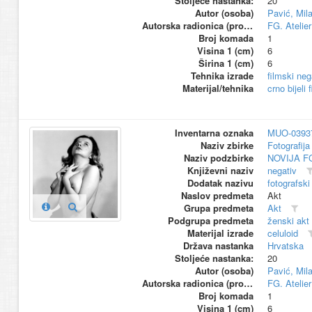
Stoljeće nastanka:
20
Autor (osoba)
Pavić, Mil
Autorska radionica (proizvođač)
FG. Atelier
Broj komada
1
Visina 1 (cm)
6
Širina 1 (cm)
6
Tehnika izrade
filmski neg
Materijal/tehnika
crno bijeli 
Inventarna oznaka
MUO-0393
Naziv zbirke
Fotografija 
Naziv podzbirke
NOVIJA F
Književni naziv
negativ
Dodatak nazivu
fotografski
Naslov predmeta
Akt
Grupa predmeta
Akt
Podgrupa predmeta
ženski akt
Materijal izrade
celuloid
Država nastanka
Hrvatska
Stoljeće nastanka:
20
Autor (osoba)
Pavić, Mil
Autorska radionica (proizvođač)
FG. Atelier
Broj komada
1
Visina 1 (cm)
6