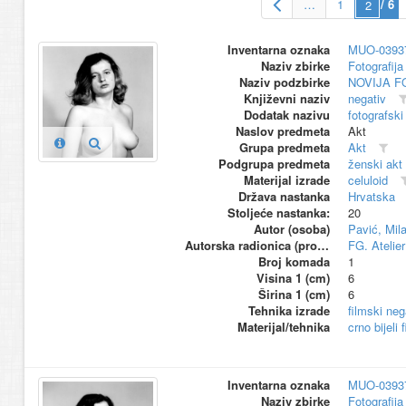
…
1
/ 6
Inventarna oznaka
MUO-0393
Naziv zbirke
Fotografija 
Naziv podzbirke
NOVIJA F
Književni naziv
negativ
Dodatak nazivu
fotografski
Naslov predmeta
Akt
Grupa predmeta
Akt
Podgrupa predmeta
ženski akt
Materijal izrade
celuloid
Država nastanka
Hrvatska
Stoljeće nastanka:
20
Autor (osoba)
Pavić, Mil
Autorska radionica (proizvođač)
FG. Atelier
Broj komada
1
Visina 1 (cm)
6
Širina 1 (cm)
6
Tehnika izrade
filmski neg
Materijal/tehnika
crno bijeli 
Inventarna oznaka
MUO-0393
Naziv zbirke
Fotografija 