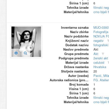
Širina 1 (cm)
6
Tehnika izrade
filmski neg
Materijal/tehnika
crno bijeli 
Inventarna oznaka
MUO-0393
Naziv zbirke
Fotografija 
Naziv podzbirke
NOVIJA F
Književni naziv
negativ
Dodatak nazivu
fotografski
Naslov predmeta
Akt
Grupa predmeta
Akt
Podgrupa predmeta
ženski akt
Materijal izrade
celuloid
Država nastanka
Hrvatska
Stoljeće nastanka:
20
Autor (osoba)
Pavić, Mil
Autorska radionica (proizvođač)
FG. Atelier
Broj komada
1
Visina 1 (cm)
6
Širina 1 (cm)
6
Tehnika izrade
filmski neg
Materijal/tehnika
crno bijeli 