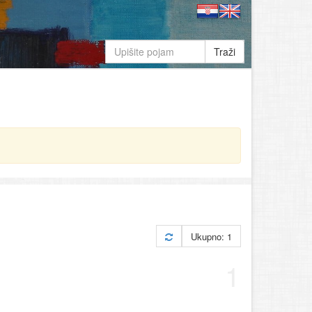
Traži
Ukupno: 1
1