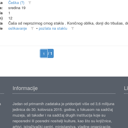
ka
Češka (?)
a:
sredina 19
da
1
m)
12
ta
Čaša od neprozirnog crnog stakla . Koničnog oblika, donji dio trbušas, 
de
oslikavanje
•
pozlata na staklu
/ 1
Informacije
L
a
Jedan od primarnih zadataka je pridonijeti više od 3,6 milijuna
jedinica do 30. kolovoza 2015. godine, s fokusom na sadržaj
muzeja, ali također i na sadržaj drugih institucija koje su
neposredni ili posredni nositelji kulture, kao što su knjižnice,
arhivi, istraživački centri, ministarstva, vladine organizacije,