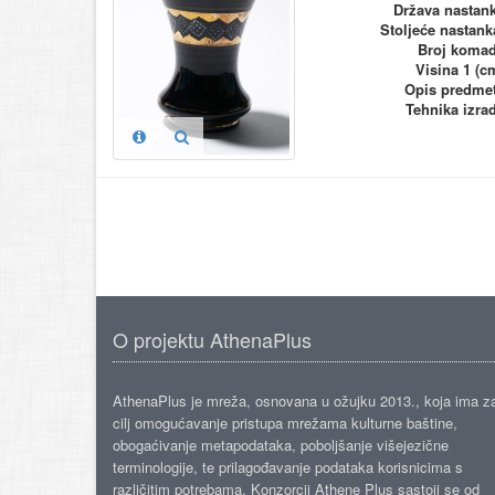
Država nastan
Stoljeće nastank
Broj koma
Visina 1 (c
Opis predme
Tehnika izra
O projektu AthenaPlus
AthenaPlus je mreža, osnovana u ožujku 2013., koja ima z
cilj omogućavanje pristupa mrežama kulturne baštine,
obogaćivanje metapodataka, poboljšanje višejezične
terminologije, te prilagođavanje podataka korisnicima s
različitim potrebama. Konzorcij Athene Plus sastoji se od