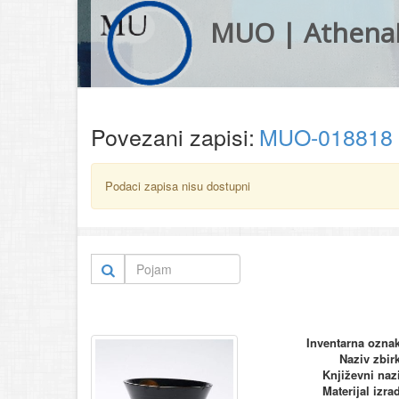
MUO | Athena
Povezani zapisi:
MUO-018818
Podaci zapisa nisu dostupni
Inventarna ozna
Naziv zbir
Književni naz
Materijal izra