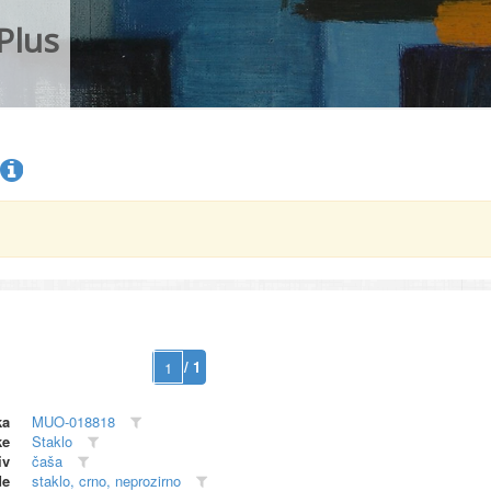
Plus
/ 1
ka
MUO-018818
ke
Staklo
iv
čaša
de
staklo, crno, neprozirno