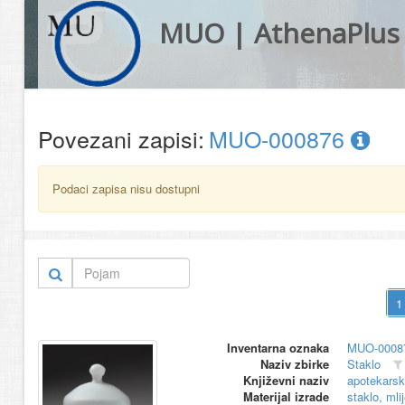
MUO | AthenaPlus
Povezani zapisi:
MUO-000876
Podaci zapisa nisu dostupni
Inventarna oznaka
MUO-0008
Naziv zbirke
Staklo
Književni naziv
apotekars
Materijal izrade
staklo, mli