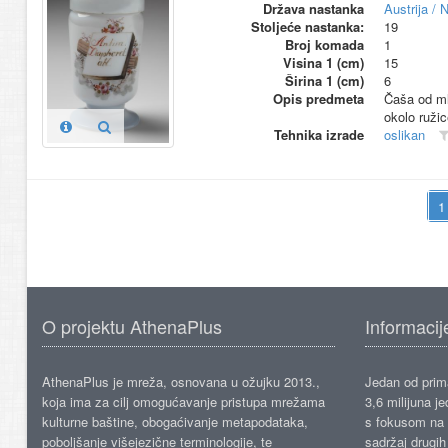
Država nastanka
Austrija /
Stoljeće nastanka:
19
Broj komada
1
Visina 1 (cm)
15
Širina 1 (cm)
6
Opis predmeta
Čaša od mli
okolo ruži
Tehnika izrade
oslikan
O projektu AthenaPlus
Informacij
AthenaPlus je mreža, osnovana u ožujku 2013.,
Jedan od prima
koja ima za cilj omogućavanje pristupa mrežama
3,6 milijuna j
kulturne baštine, obogaćivanje metapodataka,
s fokusom na s
poboljšanje višejezične terminologije, te
sadržaj drugih 