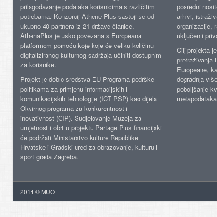
prilagođavanje podataka korisnicima s različitim
posredni nosite
potrebama. Konzorcij Athene Plus sastoji se od
arhivi, istraži
ukupno 40 partnera iz 21 države članice.
organizacije, 
AthenaPlus je usko povezana s Europeana
uključen i priv
platformom pomoću koje koje će veliku količinu
Cilj projekta 
digitaliziranog kulturnog sadržaja učiniti dostupnim
pretraživanja 
za korisnike.
Europeane, kao
Projekt je dobio sredstva EU Programa podrške
dogradnja više
politikama za primjenu informacijskih i
poboljšanje kv
komunikacijskih tehnologije (ICT PSP) kao dijela
metapodataka
Okvirnog programa za konkurentnost i
inovativnost (CIP). Sudjelovanje Muzeja za
umjetnost i obrt u projektu Partage Plus financijski
će podržati Ministarstvo kulture Republike
Hrvatske i Gradski ured za obrazovanje, kulturu i
šport grada Zagreba.
2014 © MUO