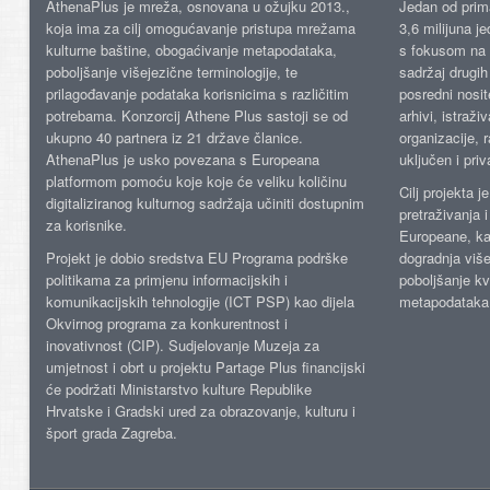
AthenaPlus je mreža, osnovana u ožujku 2013.,
Jedan od prima
koja ima za cilj omogućavanje pristupa mrežama
3,6 milijuna j
kulturne baštine, obogaćivanje metapodataka,
s fokusom na s
poboljšanje višejezične terminologije, te
sadržaj drugih 
prilagođavanje podataka korisnicima s različitim
posredni nosite
potrebama. Konzorcij Athene Plus sastoji se od
arhivi, istraži
ukupno 40 partnera iz 21 države članice.
organizacije, 
AthenaPlus je usko povezana s Europeana
uključen i priv
platformom pomoću koje koje će veliku količinu
Cilj projekta 
digitaliziranog kulturnog sadržaja učiniti dostupnim
pretraživanja 
za korisnike.
Europeane, kao
Projekt je dobio sredstva EU Programa podrške
dogradnja više
politikama za primjenu informacijskih i
poboljšanje kv
komunikacijskih tehnologije (ICT PSP) kao dijela
metapodataka
Okvirnog programa za konkurentnost i
inovativnost (CIP). Sudjelovanje Muzeja za
umjetnost i obrt u projektu Partage Plus financijski
će podržati Ministarstvo kulture Republike
Hrvatske i Gradski ured za obrazovanje, kulturu i
šport grada Zagreba.