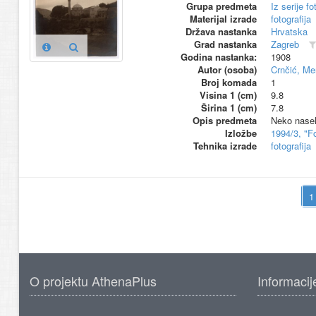
Grupa predmeta
Iz serije f
Materijal izrade
fotografija
Država nastanka
Hrvatska
Grad nastanka
Zagreb
Godina nastanka:
1908
Autor (osoba)
Crnčić, Me
Broj komada
1
Visina 1 (cm)
9.8
Širina 1 (cm)
7.8
Opis predmeta
Neko nasel
Izložbe
1994/3, "F
Tehnika izrade
fotografija
O projektu AthenaPlus
Informacij