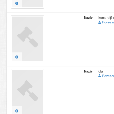
Naziv
ikona-reljf 
Povezani
Naziv
igla
Povezani