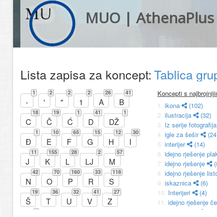
MUO | AthenaPlus
Lista zapisa za koncept:
Tablica gr
1
2
2
2
26
41
Koncepti s najbrojnij
-
'
"
1
A
B
1.
ikona
(102)
18
19
1
41
1
2.
ilustracija
(32)
C
Č
Ć
D
DŽ
3.
Iz serije fotografi
1
10
65
15
12
30
4.
igle za šešir
(24
Đ
E
F
G
H
I
5.
interijer
(14)
11
155
28
2
57
6.
idejno rješenje pl
J
K
L
LJ
M
7.
idejno rješenje
(
42
70
160
33
118
8.
idejno rješenje lis
N
O
P
R
S
9.
iskaznica
(6)
19
36
32
41
27
10.
Interijeri
(4)
Š
T
U
V
Z
11.
idejno rješenje č
12.
instalacija
(3)
8