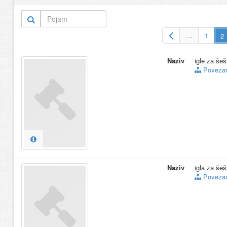
Ž
13.
idejno rješenje p
14.
igla
(2)
15.
irtifa
(2)
…
1
Više… (30)
Naziv
igle za šeš
Povezani
Naziv
igla za šeš
Povezani