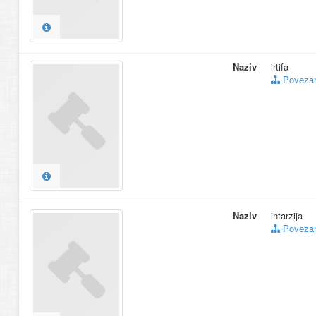
Naziv
irtifa
Povezani
Naziv
intarzija
Povezani