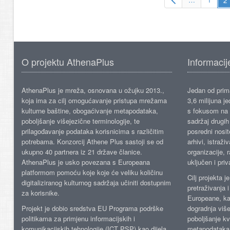
O projektu AthenaPlus
Informacij
AthenaPlus je mreža, osnovana u ožujku 2013.,
Jedan od prima
koja ima za cilj omogućavanje pristupa mrežama
3,6 milijuna j
kulturne baštine, obogaćivanje metapodataka,
s fokusom na s
poboljšanje višejezične terminologije, te
sadržaj drugih 
prilagođavanje podataka korisnicima s različitim
posredni nosite
potrebama. Konzorcij Athene Plus sastoji se od
arhivi, istraži
ukupno 40 partnera iz 21 države članice.
organizacije, 
AthenaPlus je usko povezana s Europeana
uključen i priv
platformom pomoću koje koje će veliku količinu
Cilj projekta 
digitaliziranog kulturnog sadržaja učiniti dostupnim
pretraživanja 
za korisnike.
Europeane, kao
Projekt je dobio sredstva EU Programa podrške
dogradnja više
politikama za primjenu informacijskih i
poboljšanje kv
komunikacijskih tehnologije (ICT PSP) kao dijela
metapodataka