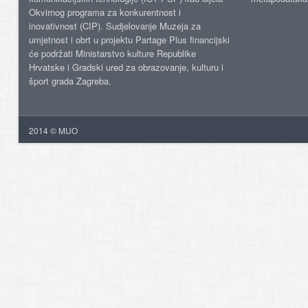
Okvirnog programa za konkurentnost i
inovativnost (CIP). Sudjelovanje Muzeja za
umjetnost i obrt u projektu Partage Plus financijski
će podržati Ministarstvo kulture Republike
Hrvatske i Gradski ured za obrazovanje, kulturu i
šport grada Zagreba.
2014 © MUO