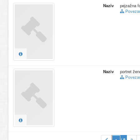
Naziv
pejzažna fo
Povezani
Naziv
portret žen
Povezani
/ 8
2