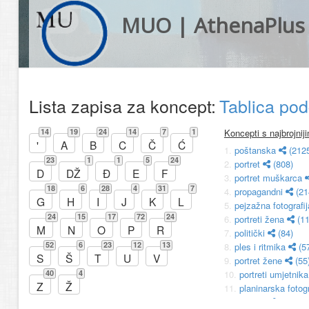
MUO | AthenaPlus
Lista zapisa za koncept:
Tablica po
14
19
24
14
7
1
Koncepti s najbrojni
'
A
B
C
Č
Ć
1.
poštanska
(212
23
1
1
5
24
2.
portret
(808)
D
DŽ
Đ
E
F
3.
portret muškarca
18
6
28
4
31
7
4.
propagandni
(21
G
H
I
J
K
L
5.
pejzažna fotografi
24
15
17
72
24
6.
portreti žena
(11
M
N
O
P
R
7.
politički
(84)
52
6
23
12
13
8.
ples i ritmika
(5
S
Š
T
U
V
9.
portret žene
(55
40
4
10.
portreti umjetnik
Z
Ž
11.
planinarska fotog
12.
pejzaž
(29)