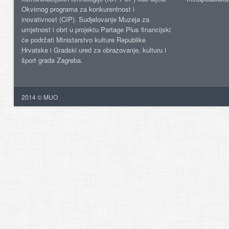
Okvirnog programa za konkurentnost i
inovativnost (CIP). Sudjelovanje Muzeja za
umjetnost i obrt u projektu Partage Plus financijski
će podržati Ministarstvo kulture Republike
Hrvatske i Gradski ured za obrazovanje, kulturu i
šport grada Zagreba.
2014 © MUO