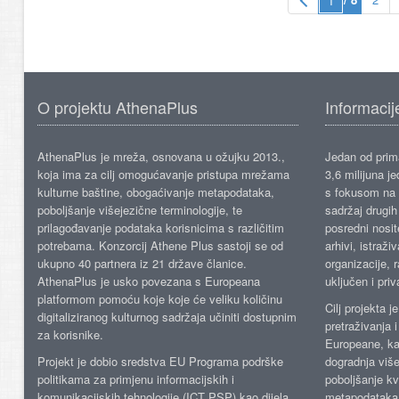
O projektu AthenaPlus
Informacij
AthenaPlus je mreža, osnovana u ožujku 2013.,
Jedan od prima
koja ima za cilj omogućavanje pristupa mrežama
3,6 milijuna j
kulturne baštine, obogaćivanje metapodataka,
s fokusom na s
poboljšanje višejezične terminologije, te
sadržaj drugih 
prilagođavanje podataka korisnicima s različitim
posredni nosite
potrebama. Konzorcij Athene Plus sastoji se od
arhivi, istraži
ukupno 40 partnera iz 21 države članice.
organizacije, 
AthenaPlus je usko povezana s Europeana
uključen i priv
platformom pomoću koje koje će veliku količinu
Cilj projekta 
digitaliziranog kulturnog sadržaja učiniti dostupnim
pretraživanja 
za korisnike.
Europeane, kao
Projekt je dobio sredstva EU Programa podrške
dogradnja više
politikama za primjenu informacijskih i
poboljšanje kv
komunikacijskih tehnologije (ICT PSP) kao dijela
metapodataka