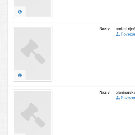
Naziv
portret dje
Povezani
Naziv
planinarska
Povezani