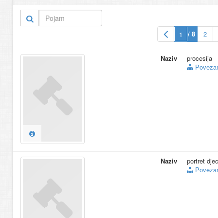
13.
portret djece
(2
14.
portalni
(16)
15.
povijesni prikaz
/ 8
2
Više… (72)
Naziv
procesija
Povezani
Naziv
portret dje
Povezani