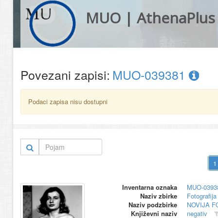
MUO | AthenaPlus
Povezani zapisi:
MUO-039381
Podaci zapisa nisu dostupni
Inventarna oznaka
MUO-0393
Naziv zbirke
Fotografija 
Naziv podzbirke
NOVIJA F
Književni naziv
negativ