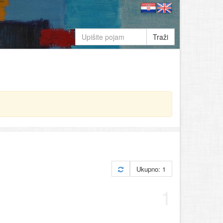
Traži
Ukupno: 1
1