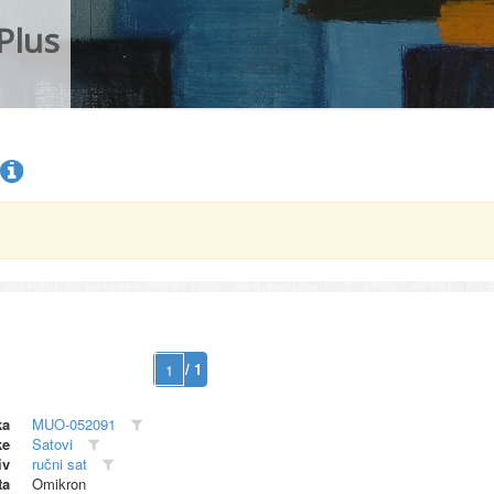
Plus
/ 1
ka
MUO-052091
ke
Satovi
iv
ručni sat
ta
Omikron