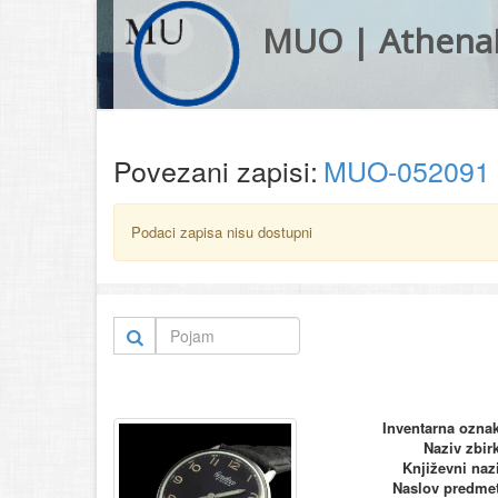
MUO | Athena
Povezani zapisi:
MUO-052091
Podaci zapisa nisu dostupni
Inventarna ozna
Naziv zbir
Književni naz
Naslov predme