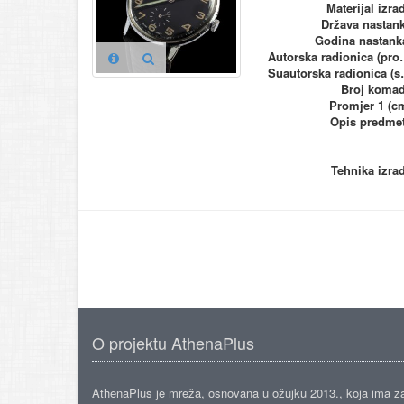
Materijal izra
Država nastan
Godina nastank
Autorska ra
Suautorska
Broj koma
Promjer 1 (c
Opis predme
Tehnika izra
O projektu AthenaPlus
AthenaPlus je mreža, osnovana u ožujku 2013., koja ima z