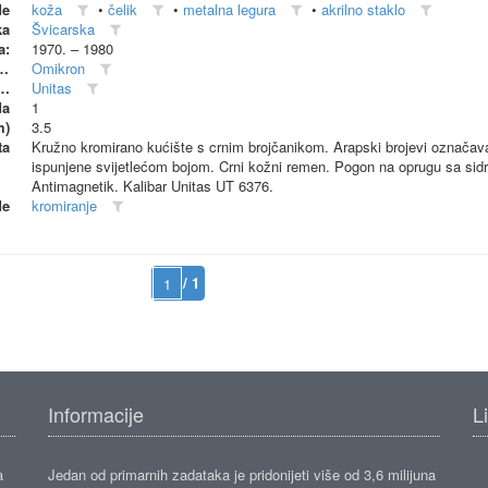
de
koža
•
čelik
•
metalna legura
•
akrilno staklo
ka
Švicarska
a:
1970. – 1980
dionica (proizvođač)
Omikron
 radionica (suproizvođač)
Unitas
da
1
m)
3.5
ta
Kružno kromirano kućište s crnim brojčanikom. Arapski brojevi označava
ispunjene svijetlećom bojom. Crni kožni remen. Pogon na oprugu sa sid
Antimagnetik. Kalibar Unitas UT 6376.
de
kromiranje
/ 1
Informacije
L
a
Jedan od primarnih zadataka je pridonijeti više od 3,6 milijuna