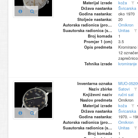
Materijal izrade
koža
Država nastanka
Švicarska
Godina nastanka:
oko 1970
Stoljeće nastanka:
20
Autorska radionica (proizvođač)
Omikron
Suautorska radionica (suproizvođač)
Unitas
Broj komada
1
Promjer 1 (cm)
3.5
Opis predmeta
Kromirano k
12 označen
zaprečnico
Tehnika izrade
kromiranje
Inventarna oznaka
MUO-0520
Naziv zbirke
Satovi
Književni naziv
ručni sat
Naslov predmeta
Omikron
Materijal izrade
koža
Država nastanka
Švicarska
Godina nastanka:
1970. – 19
Autorska radionica (proizvođač)
Omikron
Suautorska radionica (suproizvođač)
Unitas
Broj komada
1