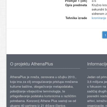
Promjer 1 (cm)
3.5
Opis predmeta
Kružno kro
sekundni b
sidrenom z
Tehnika izrade
kromiranje
O projektu AthenaPlus
Informacij
AthenaPlus je mreža, osnovana u ožujku 2013.,
Jedan od prima
koja ima za cilj omogućavanje pristupa mrežama
3,6 milijuna j
kulturne baštine, obogaćivanje metapodataka,
s fokusom na s
poboljšanje višejezične terminologije, te
sadržaj drugih 
prilagođavanje podataka korisnicima s različitim
posredni nosite
potrebama. Konzorcij Athene Plus sastoji se od
arhivi, istraži
ukupno 40 partnera iz 21 države članice.
organizacije, 