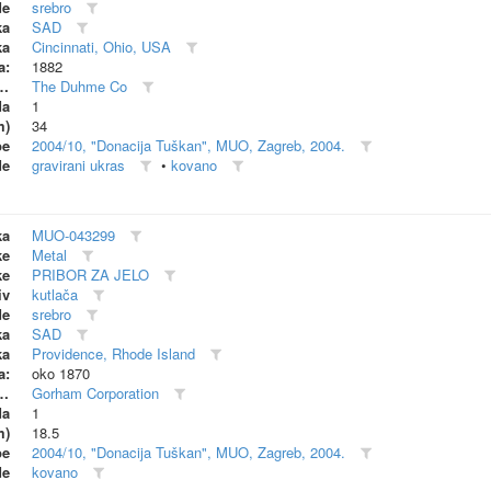
de
srebro
ka
SAD
ka
Cincinnati, Ohio, USA
a:
1882
dionica (proizvođač)
The Duhme Co
da
1
m)
34
be
2004/10, "Donacija Tuškan", MUO, Zagreb, 2004.
de
gravirani ukras
•
kovano
ka
MUO-043299
ke
Metal
ke
PRIBOR ZA JELO
iv
kutlača
de
srebro
ka
SAD
ka
Providence, Rhode Island
a:
oko 1870
dionica (proizvođač)
Gorham Corporation
da
1
m)
18.5
be
2004/10, "Donacija Tuškan", MUO, Zagreb, 2004.
de
kovano