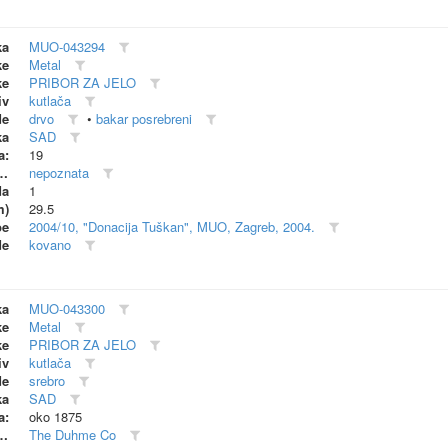
ka
MUO-043294
ke
Metal
ke
PRIBOR ZA JELO
iv
kutlača
de
drvo
•
bakar posrebreni
ka
SAD
a:
19
dionica (proizvođač)
nepoznata
da
1
m)
29.5
be
2004/10, "Donacija Tuškan", MUO, Zagreb, 2004.
de
kovano
ka
MUO-043300
ke
Metal
ke
PRIBOR ZA JELO
iv
kutlača
de
srebro
ka
SAD
a:
oko 1875
dionica (proizvođač)
The Duhme Co