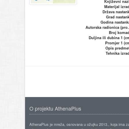
Književni naz
Materijal izra
Država nastan
Grad nastan
Godina nastank
Autorska ra
Broj koma
Duljina ili dubina 1 (c
Promjer 1 (c
Opis predme
Tehnika izra
O projektu AthenaPlus
AthenaPlus je mreža, osnovana u ožujku 2013., koja ima z