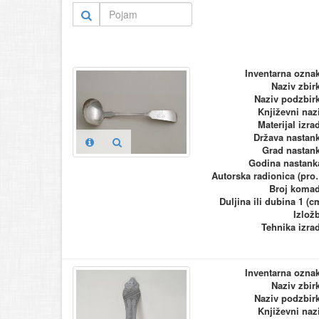
Inventarna ozna
Naziv zbir
Naziv podzbir
Književni naz
Materijal izra
Država nastan
Grad nastan
Godina nastank
Autorska ra
Broj koma
Duljina ili dubina 1 (c
Izlož
Tehnika izra
Inventarna ozna
Naziv zbir
Naziv podzbir
Književni naz