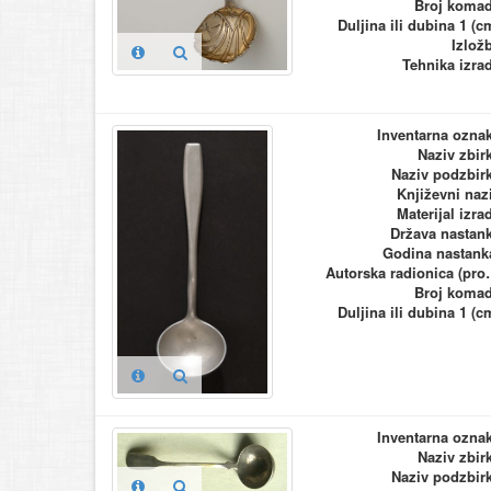
Broj koma
Duljina ili dubina 1 (c
Izlož
Tehnika izra
Inventarna ozna
Naziv zbir
Naziv podzbir
Književni naz
Materijal izra
Država nastan
Godina nastank
Autorska ra
Broj koma
Duljina ili dubina 1 (c
Inventarna ozna
Naziv zbir
Naziv podzbir