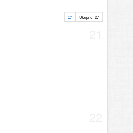
Ukupno: 27
21
22