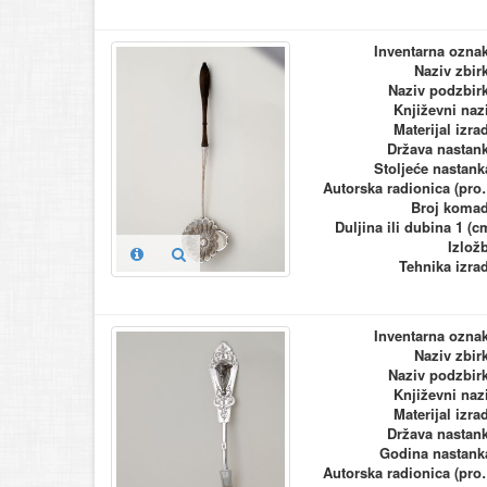
Inventarna ozna
Naziv zbir
Naziv podzbir
Književni naz
Materijal izra
Država nastan
Stoljeće nastank
Autorska ra
Broj koma
Duljina ili dubina 1 (c
Izlož
Tehnika izra
Inventarna ozna
Naziv zbir
Naziv podzbir
Književni naz
Materijal izra
Država nastan
Godina nastank
Autorska ra