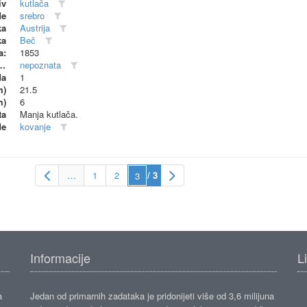
iv
kutlača
de
srebro
ka
Austrija
ka
Beč
a:
1853
dionica (proizvođač)
nepoznata
da
1
m)
21.5
m)
6
ta
Manja kutlača.
de
kovanje
…
1
2
/ 3
Informacije
L
a
Jedan od primarnih zadataka je pridonijeti više od 3,6 milijuna