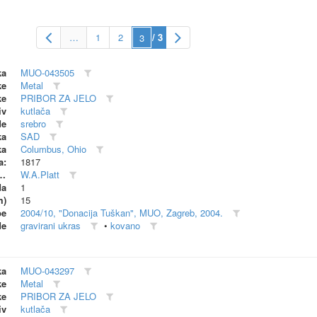
…
1
2
/ 3
ka
MUO-043505
ke
Metal
ke
PRIBOR ZA JELO
iv
kutlača
de
srebro
ka
SAD
ka
Columbus, Ohio
a:
1817
dionica (proizvođač)
W.A.Platt
da
1
m)
15
be
2004/10, "Donacija Tuškan", MUO, Zagreb, 2004.
de
gravirani ukras
•
kovano
ka
MUO-043297
ke
Metal
ke
PRIBOR ZA JELO
iv
kutlača