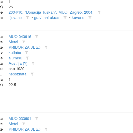
da
1
m)
25
be
2004/10, "Donacija Tuškan", MUO, Zagreb, 2004.
de
lijevano
•
gravirani ukras
•
kovano
ka
MUO-043616
ke
Metal
ke
PRIBOR ZA JELO
iv
kutlača
de
aluminij
ka
Austrija (?)
a:
oko 1920
dionica (proizvođač)
nepoznata
da
1
m)
22.5
ka
MUO-033601
ke
Metal
ke
PRIBOR ZA JELO