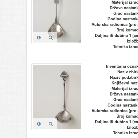
Materijal izra
Država nastan
Grad nastan
Godina nastank
Autorska ra
Broj koma
Duljina ili dubina 1 (c
Izlož
Tehnika izra
Inventarna ozna
Naziv zbir
Naziv podzbir
Književni naz
Materijal izra
Država nastan
Grad nastan
Godina nastank
Autorska ra
Broj koma
Duljina ili dubina 1 (c
Izlož
Tehnika izra