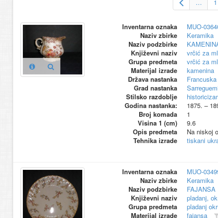
…
1
Inventarna oznaka
MUO-0364
Naziv zbirke
Keramika
Naziv podzbirke
KAMENIN
Književni naziv
vrčić za ml
Grupa predmeta
vrčić za ml
Materijal izrade
kamenina
Država nastanka
Francuska
Grad nastanka
Sarreguem
Stilsko razdoblje
historiciz
Godina nastanka:
1875. – 18
Broj komada
1
Visina 1 (cm)
9.6
Opis predmeta
Na niskoj o
Tehnika izrade
tiskani ukr
Inventarna oznaka
MUO-0349
Naziv zbirke
Keramika
Naziv podzbirke
FAJANSA
Književni naziv
pladanj, ok
Grupa predmeta
pladanj okr
Materijal izrade
fajansa