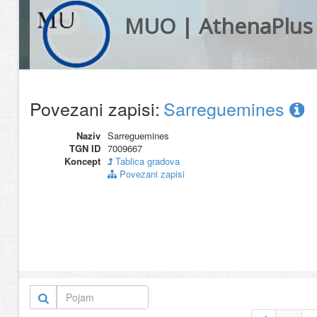
MUO | AthenaPlus
Povezani zapisi:
Sarreguemines
Naziv
Sarreguemines
TGN ID
7009667
Koncept
Tablica gradova
Povezani zapisi