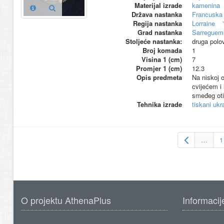
Materijal izrade
kamenina
Država nastanka
Francuska
Regija nastanka
Lorraine
Grad nastanka
Sarreguem
Stoljeće nastanka:
druga polo
Broj komada
1
Visina 1 (cm)
7
Promjer 1 (cm)
12.3
Opis predmeta
Na niskoj 
cvijećem i 
smeđeg oti
Tehnika izrade
tiskani ukr
…
1
O projektu AthenaPlus
Informacij