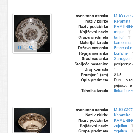
Inventarna oznaka
MUO-0309
Naziv zbirke
Keramika
Naziv podzbirke
KAMENIN
Književni naziv
tanjur
Grupa predmeta
tanjur
Materijal izrade
kamenina
Država nastanka
Francuska
Regija nastanka
Lorraine
Grad nastanka
Sarreguem
Stoljeće nastanka:
posljednja 
Broj komada
1
Promjer 1 (cm)
21.5
Opis predmeta
Dublji, s t
pejsažu, a 
Tehnika izrade
tiskani ukr
Inventarna oznaka
MUO-0307
Naziv zbirke
Keramika
Naziv podzbirke
KAMENIN
Književni naziv
zdjelica
Grupa predmeta
zdjelica