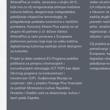
AthenaPlus je mreža, osnovana u ožujku 2013.,
Jedan od prima
koja ima za cilj omogućavanje pristupa mrežama
3,6 milijuna j
kulturne baštine, obogaćivanje metapodataka,
s fokusom na s
poboljšanje višejezične terminologije, te
sadržaj drugih 
prilagođavanje podataka korisnicima s različitim
posredni nosite
potrebama. Konzorcij Athene Plus sastoji se od
arhivi, istraži
ukupno 40 partnera iz 21 države članice.
organizacije, 
AthenaPlus je usko povezana s Europeana
uključen i priv
platformom pomoću koje koje će veliku količinu
Cilj projekta 
digitaliziranog kulturnog sadržaja učiniti dostupnim
pretraživanja 
za korisnike.
Europeane, kao
Projekt je dobio sredstva EU Programa podrške
dogradnja više
politikama za primjenu informacijskih i
poboljšanje kv
komunikacijskih tehnologije (ICT PSP) kao dijela
metapodataka
Okvirnog programa za konkurentnost i
inovativnost (CIP). Sudjelovanje Muzeja za
umjetnost i obrt u projektu Partage Plus financijski
će podržati Ministarstvo kulture Republike
Hrvatske i Gradski ured za obrazovanje, kulturu i
šport grada Zagreba.