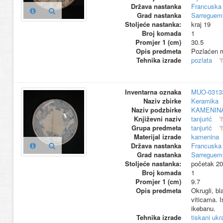
Država nastanka
Francuska
Grad nastanka
Sarreguem
Stoljeće nastanka:
kraj 19
Broj komada
1
Promjer 1 (cm)
30.5
Opis predmeta
Pozlaćen r
Tehnika izrade
pozlata
Inventarna oznaka
MUO-0313
Naziv zbirke
Keramika
Naziv podzbirke
KAMENIN
Književni naziv
tanjurić
Grupa predmeta
tanjurić
Materijal izrade
kamenina
Država nastanka
Francuska
Grad nastanka
Sarreguem
Stoljeće nastanka:
početak 20
Broj komada
1
Promjer 1 (cm)
9.7
Opis predmeta
Okrugli, b
viticama. I
ikebanu.
Tehnika izrade
tiskani ukr