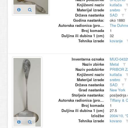
Književni naziv
kutlača
Materijal izrade
srebro
Država nastanka
SAD
Godina nastanka:
oko 1880
Autorska radionica (proizvođač)
The Duhm
Broj komada
1
Duljina ili dubina 1 (cm)
32
Tehnika izrade
kovanje
Inventarna oznaka
MUO-0432
Naziv zbirke
Metal
Naziv podzbirke
PRIBOR Z
Književni naziv
kutlača
Materijal izrade
srebro
Država nastanka
SAD
Grad nastanka
New York
Stoljeće nastanka:
posljednja 
Autorska radionica (proizvođač)
Tiffany & 
Broj komada
1
Duljina ili dubina 1 (cm)
27.5
Izložbe
2004/10, "
Tehnika izrade
kovano