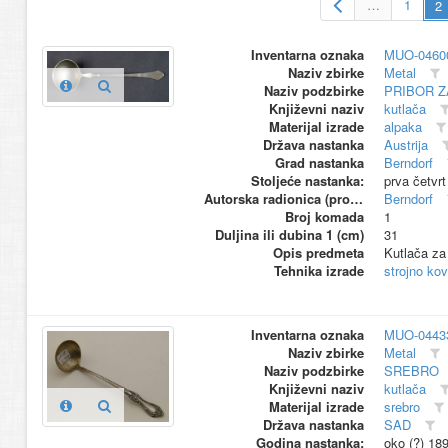
…
1
Inventarna oznaka
MUO-0460
Naziv zbirke
Metal
Naziv podzbirke
PRIBOR Z
Književni naziv
kutlača
Materijal izrade
alpaka
Država nastanka
Austrija
Grad nastanka
Berndorf
Stoljeće nastanka:
prva četvrt
Autorska radionica (proizvođač)
Berndorf
Broj komada
1
Duljina ili dubina 1 (cm)
31
Opis predmeta
Kutlača za 
Tehnika izrade
strojno ko
Inventarna oznaka
MUO-0443
Naziv zbirke
Metal
Naziv podzbirke
SREBRO
Književni naziv
kutlača
Materijal izrade
srebro
Država nastanka
SAD
Godina nastanka:
oko (?) 18