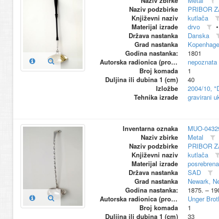
Naziv zbirke
Metal
Naziv podzbirke
PRIBOR Z
Književni naziv
kutlača
Materijal izrade
drvo
Država nastanka
Danska
Grad nastanka
Kopenhag
Godina nastanka:
1801
Autorska radionica (proizvođač)
nepoznata
Broj komada
1
Duljina ili dubina 1 (cm)
40
Izložbe
2004/10, "
Tehnika izrade
gravirani u
Inventarna oznaka
MUO-0432
Naziv zbirke
Metal
Naziv podzbirke
PRIBOR Z
Književni naziv
kutlača
Materijal izrade
posrebrena
Država nastanka
SAD
Grad nastanka
Newark, N
Godina nastanka:
1875. – 19
Autorska radionica (proizvođač)
Unger Brot
Broj komada
1
Duljina ili dubina 1 (cm)
33