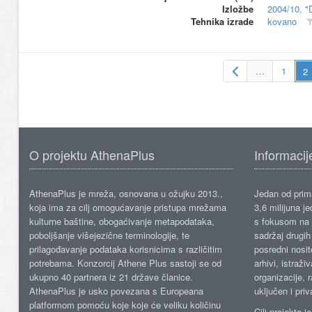
Izložbe
2004/10, "
Tehnika izrade
kovano
…
1
O projektu AthenaPlus
Informacij
AthenaPlus je mreža, osnovana u ožujku 2013.,
Jedan od prima
koja ima za cilj omogućavanje pristupa mrežama
3,6 milijuna j
kulturne baštine, obogaćivanje metapodataka,
s fokusom na s
poboljšanje višejezične terminologije, te
sadržaj drugih 
prilagođavanje podataka korisnicima s različitim
posredni nosite
potrebama. Konzorcij Athene Plus sastoji se od
arhivi, istraži
ukupno 40 partnera iz 21 države članice.
organizacije, 
AthenaPlus je usko povezana s Europeana
uključen i priv
platformom pomoću koje koje će veliku količinu
Cilj projekta 