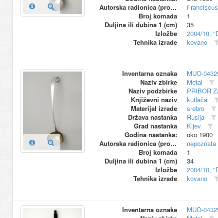
Autorska radionica (proizvođač)
Franciscus
Broj komada
1
Duljina ili dubina 1 (cm)
35
Izložbe
2004/10, "
Tehnika izrade
kovano
Inventarna oznaka
MUO-0432
Naziv zbirke
Metal
Naziv podzbirke
PRIBOR Z
Književni naziv
kutlača
Materijal izrade
srebro
Država nastanka
Rusija
Grad nastanka
Kijev
Godina nastanka:
oko 1900
Autorska radionica (proizvođač)
nepoznata
Broj komada
1
Duljina ili dubina 1 (cm)
34
Izložbe
2004/10, "
Tehnika izrade
kovano
Inventarna oznaka
MUO-0432