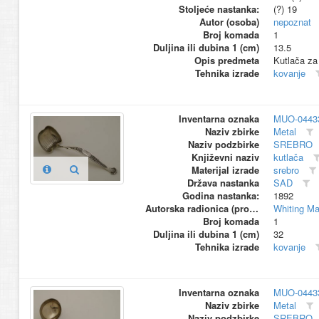
Stoljeće nastanka:
(?) 19
Autor (osoba)
nepoznat
Broj komada
1
Duljina ili dubina 1 (cm)
13.5
Opis predmeta
Kutlača za
Tehnika izrade
kovanje
Inventarna oznaka
MUO-0443
Naziv zbirke
Metal
Naziv podzbirke
SREBRO
Književni naziv
kutlača
Materijal izrade
srebro
Država nastanka
SAD
Godina nastanka:
1892
Autorska radionica (proizvođač)
Whiting M
Broj komada
1
Duljina ili dubina 1 (cm)
32
Tehnika izrade
kovanje
Inventarna oznaka
MUO-0443
Naziv zbirke
Metal
Naziv podzbirke
SREBRO