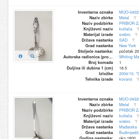
Inventarna oznaka
MUO-0432
Naziv zbirke
Metal
Naziv podzbirke
PRIBOR Z
Književni naziv
kutlača
Materijal izrade
srebro
Država nastanka
SAD
Grad nastanka
New York
Stoljeće nastanka:
početak 20
Autorska radionica (proizvođač)
Whiting M
Broj komada
1
Duljina ili dubina 1 (cm)
18.5
Izložbe
2004/10, "
Tehnika izrade
kovano
Inventarna oznaka
MUO-0432
Naziv zbirke
Metal
Naziv podzbirke
PRIBOR Z
Književni naziv
kutlača
Materijal izrade
srebro
Država nastanka
Mađarska
Grad nastanka
Budimpešt
Godina nastanka:
oko 1800