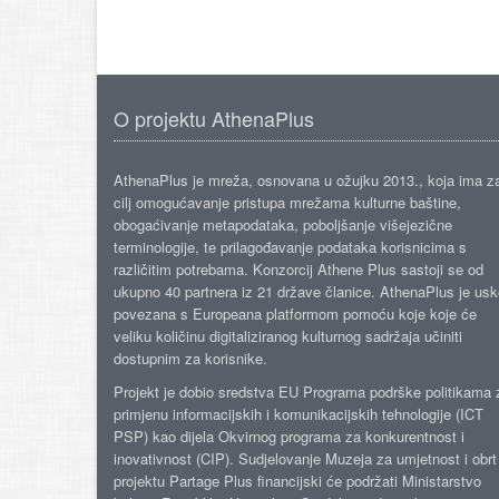
O projektu AthenaPlus
AthenaPlus je mreža, osnovana u ožujku 2013., koja ima z
cilj omogućavanje pristupa mrežama kulturne baštine,
obogaćivanje metapodataka, poboljšanje višejezične
terminologije, te prilagođavanje podataka korisnicima s
različitim potrebama. Konzorcij Athene Plus sastoji se od
ukupno 40 partnera iz 21 države članice. AthenaPlus je us
povezana s Europeana platformom pomoću koje koje će
veliku količinu digitaliziranog kulturnog sadržaja učiniti
dostupnim za korisnike.
Projekt je dobio sredstva EU Programa podrške politikama 
primjenu informacijskih i komunikacijskih tehnologije (ICT
PSP) kao dijela Okvirnog programa za konkurentnost i
inovativnost (CIP). Sudjelovanje Muzeja za umjetnost i obrt
projektu Partage Plus financijski će podržati Ministarstvo