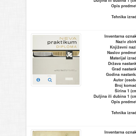
Duljina ili dubina 1 (c
Opis predme
Tehnika izra
Inventarna ozna
Naziv zbir
Književni naz
Naslov predme
Materijal izra
Država nastan
Grad nastan
Godina nastank
Autor (osob
Broj koma
Širina 1 (c
Duljina ili dubina 1 (c
Opis predme
Tehnika izra
Inventarna ozna