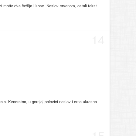
ci motiv dva češlja i kose. Naslov crvenom, ostali tekst
14
ala. Kvadratna, u gornjoj polovici naslov i crna ukrasna
15