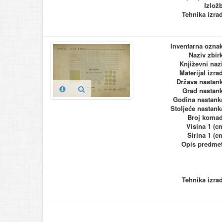
Izlož
Tehnika izra
Inventarna ozna
Naziv zbir
Književni naz
Materijal izra
Država nastan
Grad nastan
Godina nastank
Stoljeće nastank
Broj koma
Visina 1 (c
Širina 1 (c
Opis predme
Tehnika izra