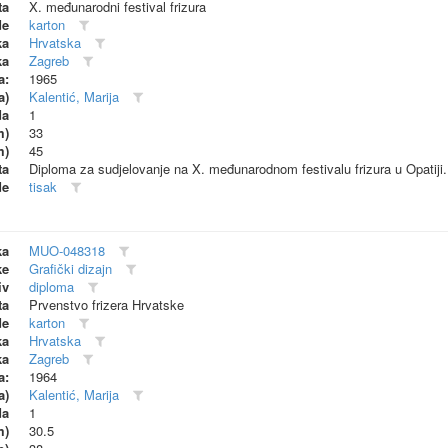
ta
X. međunarodni festival frizura
de
karton
ka
Hrvatska
ka
Zagreb
a:
1965
a)
Kalentić, Marija
da
1
m)
33
m)
45
ta
Diploma za sudjelovanje na X. međunarodnom festivalu frizura u Opatiji. 
de
tisak
ka
MUO-048318
ke
Grafički dizajn
iv
diploma
ta
Prvenstvo frizera Hrvatske
de
karton
ka
Hrvatska
ka
Zagreb
a:
1964
a)
Kalentić, Marija
da
1
m)
30.5