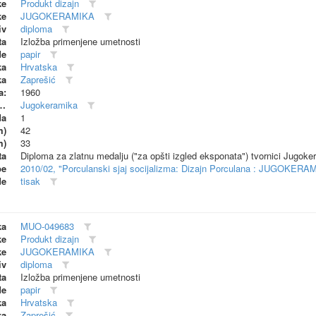
ke
Produkt dizajn
ke
JUGOKERAMIKA
iv
diploma
ta
Izložba primenjene umetnosti
de
papir
ka
Hrvatska
ka
Zaprešić
a:
1960
dionica (proizvođač)
Jugokeramika
da
1
m)
42
m)
33
ta
Diploma za zlatnu medalju ("za opšti izgled eksponata") tvornici Jugoke
be
2010/02, "Porculanski sjaj socijalizma: Dizajn Porculana : JUGOKERA
de
tisak
ka
MUO-049683
ke
Produkt dizajn
ke
JUGOKERAMIKA
iv
diploma
ta
Izložba primenjene umetnosti
de
papir
ka
Hrvatska
ka
Zaprešić