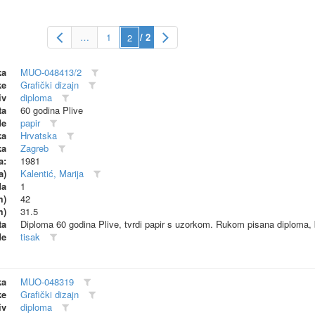
…
1
/ 2
ka
MUO-048413/2
ke
Grafički dizajn
iv
diploma
ta
60 godina Plive
de
papir
ka
Hrvatska
ka
Zagreb
a:
1981
a)
Kalentić, Marija
da
1
m)
42
m)
31.5
ta
Diploma 60 godina Plive, tvrdi papir s uzorkom. Rukom pisana diploma, 
de
tisak
ka
MUO-048319
ke
Grafički dizajn
iv
diploma