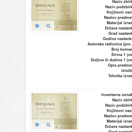
Naziv zbir
Naziv podzbir
Književni naz
Naslov predme
Materijal izra
Država nastan
Grad nastan
Godina nastank
Autorska ra
Broj koma
Širina 1 (c
Duljina ili dubina 1 (c
Opis predme
Izlož
Tehnika izra
Inventarna ozna
Naziv zbir
Naziv podzbir
Književni naz
Naslov predme
Materijal izra
Država nastan
Grad nastan