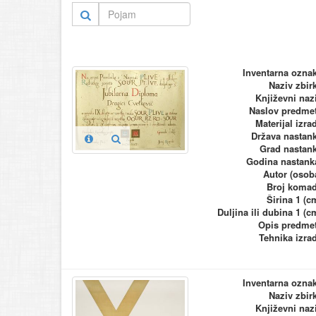
Inventarna ozna
Naziv zbir
Književni naz
Naslov predme
Materijal izra
Država nastan
Grad nastan
Godina nastank
Autor (osob
Broj koma
Širina 1 (c
Duljina ili dubina 1 (c
Opis predme
Tehnika izra
Inventarna ozna
Naziv zbir
Književni naz