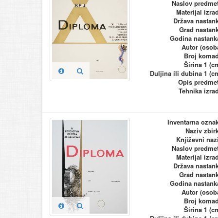
Naslov predme
Materijal izra
Država nastan
Grad nastan
Godina nastank
Autor (osob
Broj koma
Širina 1 (c
Duljina ili dubina 1 (c
Opis predme
Tehnika izra
Inventarna ozna
Naziv zbir
Književni naz
Naslov predme
Materijal izra
Država nastan
Grad nastan
Godina nastank
Autor (osob
Broj koma
Širina 1 (c