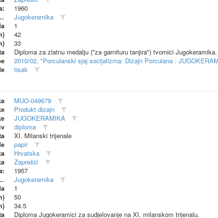
a:
1960
dionica (proizvođač)
Jugokeramika
da
1
m)
42
m)
33
ta
Diploma za zlatnu medalju ("za garnituru tanjira") tvornici Jugokeramika.
be
2010/02, "Porculanski sjaj socijalizma: Dizajn Porculana : JUGOKERA
de
tisak
ka
MUO-049679
ke
Produkt dizajn
ke
JUGOKERAMIKA
iv
diploma
ta
XI. Milanski trijenale
de
papir
ka
Hrvatska
ka
Zaprešić
a:
1957
dionica (proizvođač)
Jugokeramika
da
1
m)
50
m)
34.5
ta
Diploma Jugokeramici za sudjelovanje na XI. milanskom trijenalu.