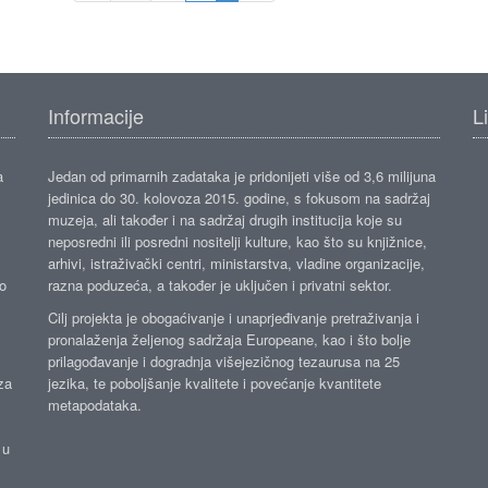
Informacije
L
a
Jedan od primarnih zadataka je pridonijeti više od 3,6 milijuna
jedinica do 30. kolovoza 2015. godine, s fokusom na sadržaj
muzeja, ali također i na sadržaj drugih institucija koje su
neposredni ili posredni nositelji kulture, kao što su knjižnice,
arhivi, istraživački centri, ministarstva, vladine organizacije,
ko
razna poduzeća, a također je uključen i privatni sektor.
Cilj projekta je obogaćivanje i unaprjeđivanje pretraživanja i
pronalaženja željenog sadržaja Europeane, kao i što bolje
prilagođavanje i dogradnja višejezičnog tezaurusa na 25
za
jezika, te poboljšanje kvalitete i povećanje kvantitete
metapodataka.
 u