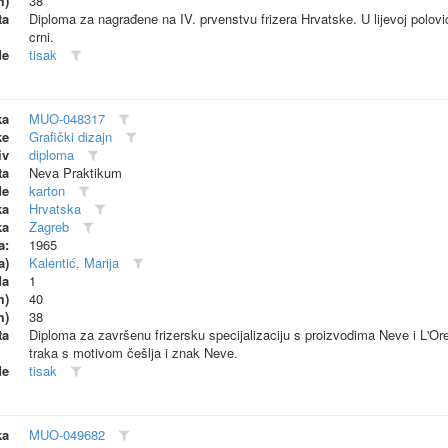
m)
38
ta
Diploma za nagrađene na IV. prvenstvu frizera Hrvatske. U lijevoj polovi
crni.
de
tisak
ka
MUO-048317
ke
Grafički dizajn
iv
diploma
ta
Neva Praktikum
de
karton
ka
Hrvatska
ka
Zagreb
a:
1965
a)
Kalentić, Marija
da
1
m)
40
m)
38
ta
Diploma za završenu frizersku specijalizaciju s proizvodima Neve i L'Ore
traka s motivom češlja i znak Neve.
de
tisak
ka
MUO-049682