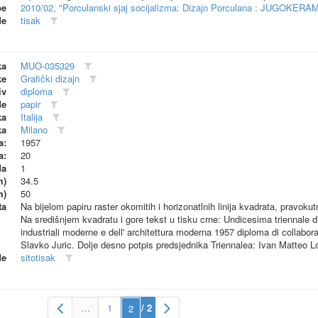
be
2010/02, "Porculanski sjaj socijalizma: Dizajn Porculana : JUGOKERA
de
tisak
ka
MUO-035329
ke
Grafički dizajn
iv
diploma
de
papir
ka
Italija
ka
Milano
a:
1957
a:
20
da
1
m)
34.5
m)
50
ta
Na bijelom papiru raster okomitih i horizonatlnih linija kvadrata, pravokut
Na središnjem kvadratu i gore tekst u tisku crne: Undicesima triennale di
industriali moderne e dell' architettura moderna 1957 diploma di collabo
Slavko Juric. Dolje desno potpis predsjednika Triennalea: Ivan Matteo 
de
sitotisak
…
1
/ 2