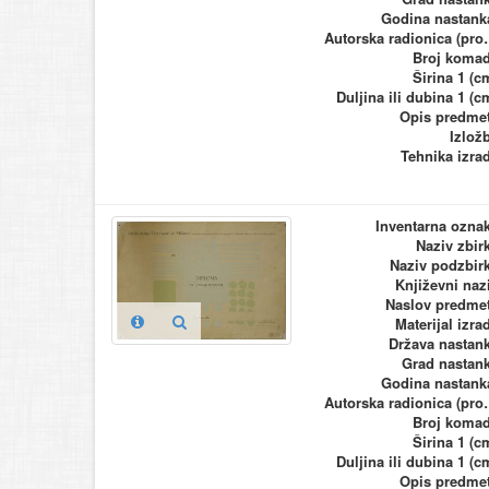
Godina nastank
Autorska ra
Broj koma
Širina 1 (c
Duljina ili dubina 1 (c
Opis predme
Izlož
Tehnika izra
Inventarna ozna
Naziv zbir
Naziv podzbir
Književni naz
Naslov predme
Materijal izra
Država nastan
Grad nastan
Godina nastank
Autorska ra
Broj koma
Širina 1 (c
Duljina ili dubina 1 (c
Opis predme